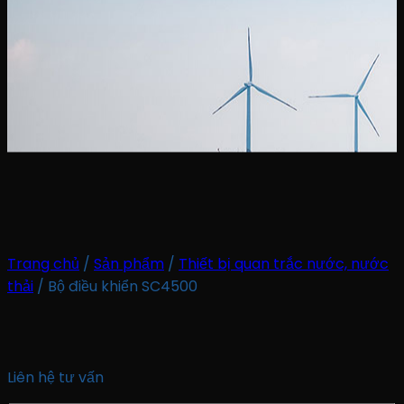
Trang chủ
/
Sản phẩm
/
Thiết bị quan trắc nước, nước
thải
/
Bộ điều khiển SC4500
Liên hệ tư vấn