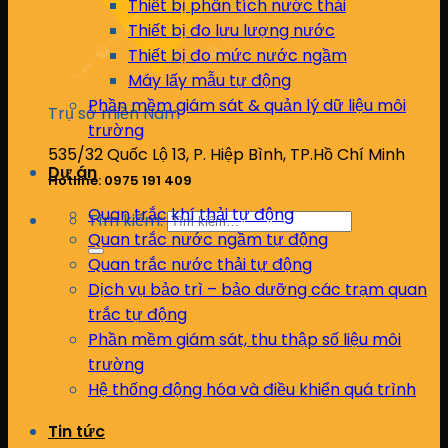
Thiết bị phân tích nước thải
Thiết bị đo lưu lượng nước
Thiết bị đo mức nước ngầm
Máy lấy mẫu tự động
Phần mềm giám sát & quản lý dữ liệu môi
Trụ sở miền Nam
trường
535/32 Quốc Lộ 13, P. Hiệp Bình, TP.Hồ Chí Minh
Dự án
Hotline: 0975 191 409
Quan trắc khí thải tự động
Tìm kiếm:
Quan trắc nước ngầm tự động
Quan trắc nước thải tự động
Dịch vụ bảo trì – bảo dưỡng các trạm quan
trắc tự động
Phần mềm giám sát, thu thập số liệu môi
trường
Hệ thống động hóa và điều khiển quá trình
Tin tức