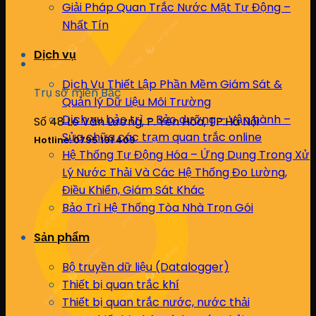
Giải Pháp Quan Trắc Nước Mặt Tự Động –
Nhất Tín
Dịch vụ
Dịch Vụ Thiết Lập Phần Mềm Giám Sát &
Trụ sở miền Bắc
Quản lý Dữ Liệu Môi Trường
Dịch vụ bảo trì – Bảo dưỡng – Vận hành –
Số 48 Lê Văn Lương, P. Yên Hòa, TP.Hà Nội
Sửa chữa các trạm quan trắc online
Hotline: 0795 191 409
Hệ Thống Tự Động Hóa – Ứng Dụng Trong Xử
Lý Nước Thải Và Các Hệ Thống Đo Lường,
Điều Khiển, Giám Sát Khác
Bảo Trì Hệ Thống Tòa Nhà Trọn Gói
Sản phẩm
Bộ truyền dữ liệu (Datalogger)
Thiết bị quan trắc khí
Thiết bị quan trắc nước, nước thải