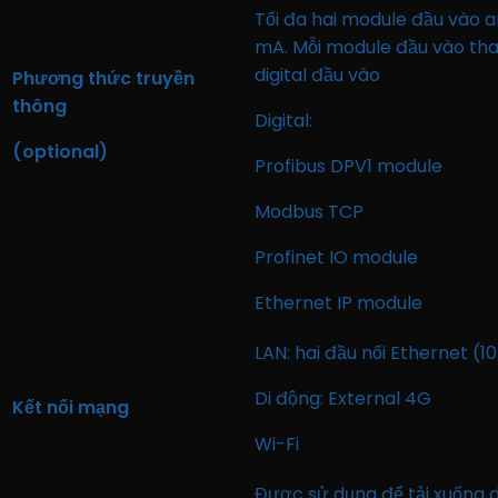
Tối đa hai module đầu vào 
mA. Mỗi module đầu vào tha
digital đầu vào
Phương thức truyền
thông
Digital:
(optional)
Profibus DPV1 module
Modbus TCP
Profinet IO module
Ethernet IP module
LAN: hai đầu nối Ethernet (
Di động: External 4G
Kết nối mạng
Wi-Fi
Được sử dụng để tải xuống d