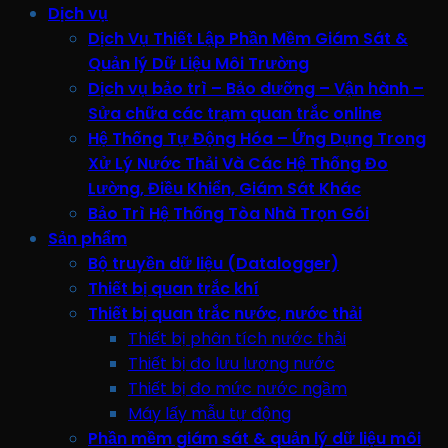
Dịch vụ
Dịch Vụ Thiết Lập Phần Mềm Giám Sát &
Quản lý Dữ Liệu Môi Trường
Dịch vụ bảo trì – Bảo dưỡng – Vận hành –
Sửa chữa các trạm quan trắc online
Hệ Thống Tự Động Hóa – Ứng Dụng Trong
Xử Lý Nước Thải Và Các Hệ Thống Đo
Lường, Điều Khiển, Giám Sát Khác
Bảo Trì Hệ Thống Tòa Nhà Trọn Gói
Sản phẩm
Bộ truyền dữ liệu (Datalogger)
Thiết bị quan trắc khí
Thiết bị quan trắc nước, nước thải
Thiết bị phân tích nước thải
Thiết bị đo lưu lượng nước
Thiết bị đo mức nước ngầm
Máy lấy mẫu tự động
Phần mềm giám sát & quản lý dữ liệu môi