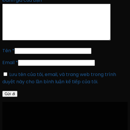
Đánh giá của bạn
*
Tên
*
Email
*
Lưu tên của tôi, email, và trang web trong trình
duyệt này cho lần bình luận kế tiếp của tôi.