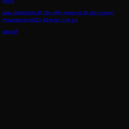
Hach
Máy phân tích độ dẫn điện riêng và độ dẫn cation
Polymetron 9523, kèm bộ tính pH
Liên hệ