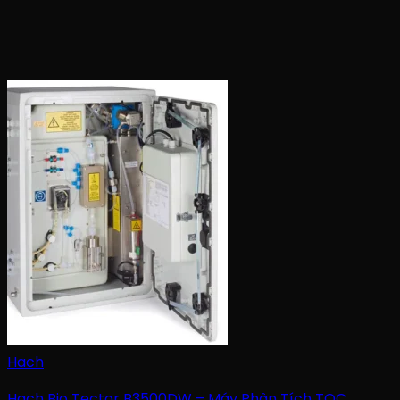
Hach
Hach Bio Tector B3500DW – Máy Phân Tích TOC