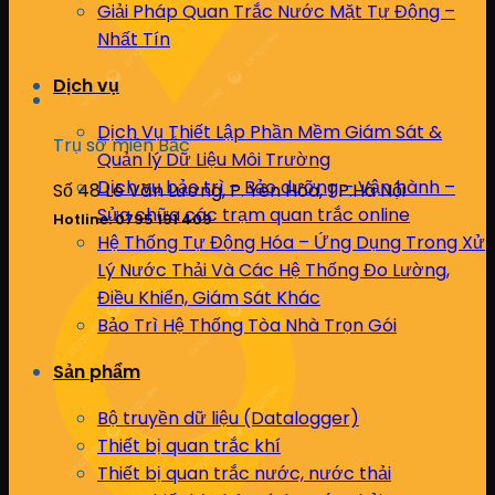
Giải Pháp Quan Trắc Nước Mặt Tự Động –
Nhất Tín
Dịch vụ
Dịch Vụ Thiết Lập Phần Mềm Giám Sát &
Trụ sở miền Bắc
Quản lý Dữ Liệu Môi Trường
Dịch vụ bảo trì – Bảo dưỡng – Vận hành –
Số 48 Lê Văn Lương, P. Yên Hòa, TP.Hà Nội
Sửa chữa các trạm quan trắc online
Hotline: 0795 191 409
Hệ Thống Tự Động Hóa – Ứng Dụng Trong Xử
Lý Nước Thải Và Các Hệ Thống Đo Lường,
Điều Khiển, Giám Sát Khác
Bảo Trì Hệ Thống Tòa Nhà Trọn Gói
Sản phẩm
Bộ truyền dữ liệu (Datalogger)
Thiết bị quan trắc khí
Thiết bị quan trắc nước, nước thải