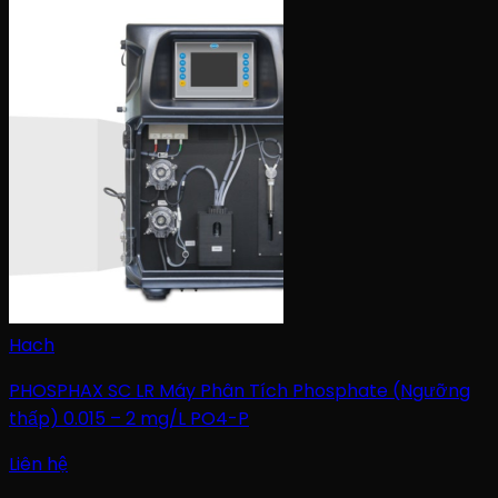
Hach
PHOSPHAX SC LR Máy Phân Tích Phosphate (Ngưỡng
thấp) 0.015 – 2 mg/L PO4-P
Liên hệ