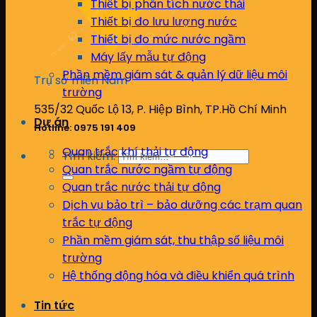
Thiết bị phân tích nước thải
Thiết bị đo lưu lượng nước
Thiết bị đo mức nước ngầm
Máy lấy mẫu tự động
Phần mềm giám sát & quản lý dữ liệu môi
Trụ sở miền Nam
trường
535/32 Quốc Lộ 13, P. Hiệp Bình, TP.Hồ Chí Minh
Dự án
Hotline: 0975 191 409
Quan trắc khí thải tự động
Tìm kiếm:
Quan trắc nước ngầm tự động
Quan trắc nước thải tự động
Dịch vụ bảo trì – bảo dưỡng các trạm quan
trắc tự động
Phần mềm giám sát, thu thập số liệu môi
trường
Hệ thống động hóa và điều khiển quá trình
Tin tức