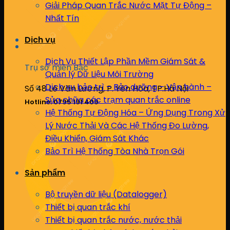
Giải Pháp Quan Trắc Nước Mặt Tự Động –
Nhất Tín
Dịch vụ
Dịch Vụ Thiết Lập Phần Mềm Giám Sát &
Trụ sở miền Bắc
Quản lý Dữ Liệu Môi Trường
Dịch vụ bảo trì – Bảo dưỡng – Vận hành –
Số 48 Lê Văn Lương, P. Yên Hòa, TP.Hà Nội
Sửa chữa các trạm quan trắc online
Hotline: 0795 191 409
Hệ Thống Tự Động Hóa – Ứng Dụng Trong Xử
Lý Nước Thải Và Các Hệ Thống Đo Lường,
Điều Khiển, Giám Sát Khác
Bảo Trì Hệ Thống Tòa Nhà Trọn Gói
Sản phẩm
Bộ truyền dữ liệu (Datalogger)
Thiết bị quan trắc khí
Thiết bị quan trắc nước, nước thải