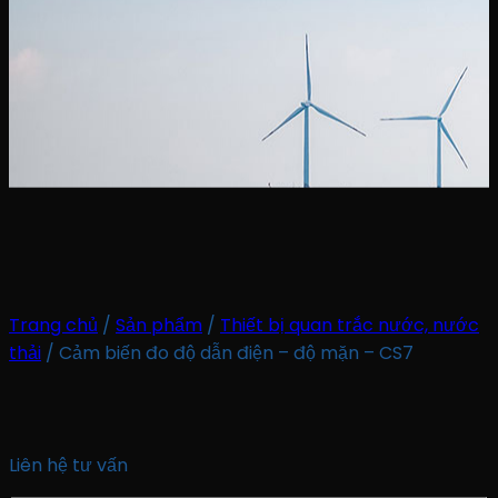
Trang chủ
/
Sản phẩm
/
Thiết bị quan trắc nước, nước
thải
/
Cảm biến đo độ dẫn điện – độ mặn – CS7
Liên hệ tư vấn