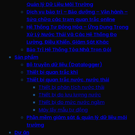
Quản lý Dữ Liệu Môi Trường
Dịch vụ bảo trì – Bảo dưỡng – Vận hành –
Sửa chữa các trạm quan trắc online
Hệ Thống Tự Động Hóa – Ứng Dụng Trong
Xử Lý Nước Thải Và Các Hệ Thống Đo
Lường, Điều Khiển, Giám Sát Khác
Bảo Trì Hệ Thống Tòa Nhà Trọn Gói
Sản phẩm
Bộ truyền dữ liệu (Datalogger)
Thiết bị quan trắc khí
Thiết bị quan trắc nước, nước thải
Thiết bị phân tích nước thải
Thiết bị đo lưu lượng nước
Thiết bị đo mức nước ngầm
Máy lấy mẫu tự động
Phần mềm giám sát & quản lý dữ liệu môi
trường
Dự án