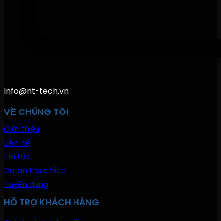
Info@nt-tech.vn
VỀ CHÚNG TÔI
Giới thiệu
Liên hệ
Tin tức
Dự án thực hiện
Tuyển dụng
HỖ TRỢ KHÁCH HÀNG