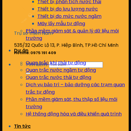
Thiết bị phân tích nước thải
Thiết bị đo lưu lượng nước
Thiết bị đo mức nước ngầm
Máy lấy mẫu tự động
Phần mềm giám sát & quản lý dữ liệu môi
Trụ sở miền Nam
trường
535/32 Quốc Lộ 13, P. Hiệp Bình, TP.Hồ Chí Minh
Dự án
Hotline: 0975 191 409
Quan trắc khí thải tự động
Tìm kiếm:
Quan trắc nước ngầm tự động
Quan trắc nước thải tự động
Dịch vụ bảo trì – bảo dưỡng các trạm quan
trắc tự động
Phần mềm giám sát, thu thập số liệu môi
trường
Hệ thống động hóa và điều khiển quá trình
Tin tức