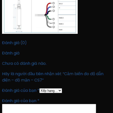
Đánh giá (0)
Đánh giá
Chưa có đánh giá nào.
Hãy là người đầu tiên nhận xét “Cảm biến đo độ dẫn
điện – độ mặn – CS7”
Đánh giá của bạn
*
Đánh giá của bạn
*