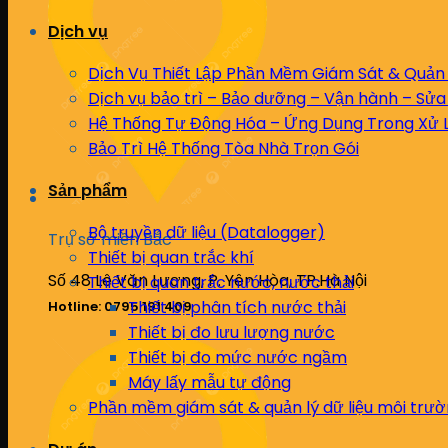
Dịch vụ
Dịch Vụ Thiết Lập Phần Mềm Giám Sát & Quản 
Dịch vụ bảo trì – Bảo dưỡng – Vận hành – Sửa
Hệ Thống Tự Động Hóa – Ứng Dụng Trong Xử L
Bảo Trì Hệ Thống Tòa Nhà Trọn Gói
Sản phẩm
Bộ truyền dữ liệu (Datalogger)
Trụ sở miền Bắc
Thiết bị quan trắc khí
Số 48 Lê Văn Lương, P. Yên Hòa, TP.Hà Nội
Thiết bị quan trắc nước, nước thải
Thiết bị phân tích nước thải
Hotline: 0795 191 409
Thiết bị đo lưu lượng nước
Thiết bị đo mức nước ngầm
Máy lấy mẫu tự động
Phần mềm giám sát & quản lý dữ liệu môi trư