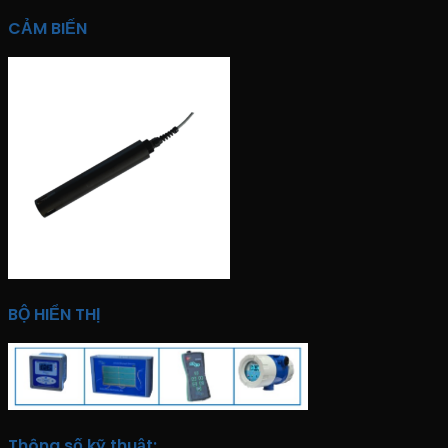
CẢM BIẾN
BỘ HIỂN THỊ
Thông số kỹ thuật
: