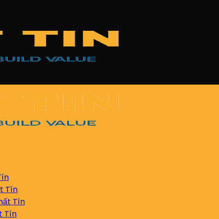
Tín
t Tín
ất Tín
t Tín