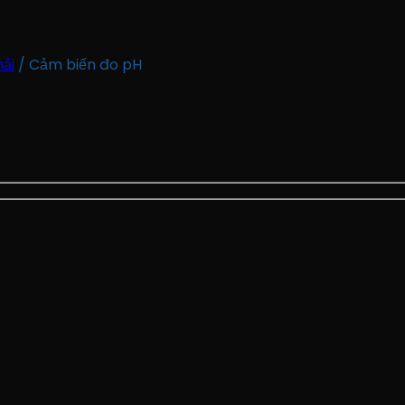
hải
/
Cảm biến đo pH