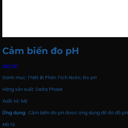
Cảm biến đo pH
Liên hệ
Danh mục:
Thiết Bị Phân Tích Nước
,
Đo pH
Hãng sản xuất: Delta Phase
Xuất xứ: Mỹ
Ứng dụng
: Cảm biến đo pH được ứng dụng để đo độ pH 
Mô tả