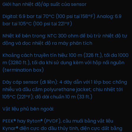
Giới hạn nhiệt độ/áp suất của sensor
Digital: 6.9 bar tại 70ºC (100 psi tại 158ºF) Analog: 6.9
bar tại 105ºC (100 psi tại 221ºF)
Nhiệt kế bên trong: NTC 300 ohm để bù trừ nhiệt độ tự
động và đọc nhiệt độ ra máy phân tích
Khoảng cách truyền tín hiệu: 100 m (328 ft.), tối đa 1000
m (3280 ft.), tối đa khi sử dụng kèm với hộp nối nguồn
(termination box)
Dây cáp sensor (đi liền): 4 dây dẫn với 1 lớp bọc chống
nhiễu và đầu cắm polyurethane jacket; chịu nhiệt tới
105ºC (221ºF); độ dài chuẩn 10 m (33 ft.)
Vật liệu phủ bên ngoài:
PEEK® hay Ryton® (PVDF), cầu muối bằng vật liệu
Kynar® điện cực đo đầu thủy tinh, điện cực đất bằng