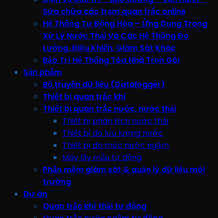
Sửa chữa các trạm quan trắc online
Hệ Thống Tự Động Hóa – Ứng Dụng Trong
Xử Lý Nước Thải Và Các Hệ Thống Đo
Lường, Điều Khiển, Giám Sát Khác
Bảo Trì Hệ Thống Tòa Nhà Trọn Gói
Sản phẩm
Bộ truyền dữ liệu (Datalogger)
Thiết bị quan trắc khí
Thiết bị quan trắc nước, nước thải
Thiết bị phân tích nước thải
Thiết bị đo lưu lượng nước
Thiết bị đo mức nước ngầm
Máy lấy mẫu tự động
Phần mềm giám sát & quản lý dữ liệu môi
trường
Dự án
Quan trắc khí thải tự động