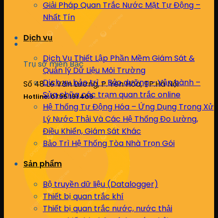
Giải Pháp Quan Trắc Nước Mặt Tự Động –
Nhất Tín
Dịch vụ
Dịch Vụ Thiết Lập Phần Mềm Giám Sát &
Trụ sở miền Bắc
Quản lý Dữ Liệu Môi Trường
Dịch vụ bảo trì – Bảo dưỡng – Vận hành –
Số 48 Lê Văn Lương, P. Yên Hòa, TP.Hà Nội
Sửa chữa các trạm quan trắc online
Hotline: 0795 191 409
Hệ Thống Tự Động Hóa – Ứng Dụng Trong Xử
Lý Nước Thải Và Các Hệ Thống Đo Lường,
Điều Khiển, Giám Sát Khác
Bảo Trì Hệ Thống Tòa Nhà Trọn Gói
Sản phẩm
Bộ truyền dữ liệu (Datalogger)
Thiết bị quan trắc khí
Thiết bị quan trắc nước, nước thải