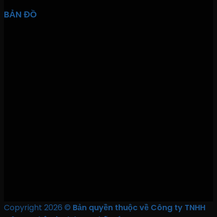
BẢN ĐỒ
Copyright 2026 ©
Bản quyền thuộc về Công ty TNHH