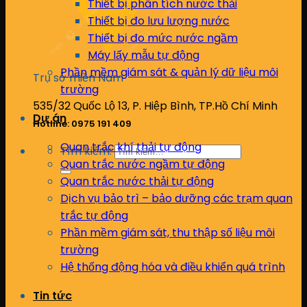
Thiết bị phân tích nước thải
Thiết bị đo lưu lượng nước
Thiết bị đo mức nước ngầm
Máy lấy mẫu tự động
Phần mềm giám sát & quản lý dữ liệu môi
Trụ sở miền Nam
trường
535/32 Quốc Lộ 13, P. Hiệp Bình, TP.Hồ Chí Minh
Dự án
Hotline: 0975 191 409
Quan trắc khí thải tự động
Tìm kiếm:
Quan trắc nước ngầm tự động
Quan trắc nước thải tự động
Dịch vụ bảo trì – bảo dưỡng các trạm quan
trắc tự động
Phần mềm giám sát, thu thập số liệu môi
trường
Hệ thống động hóa và điều khiển quá trình
Tin tức