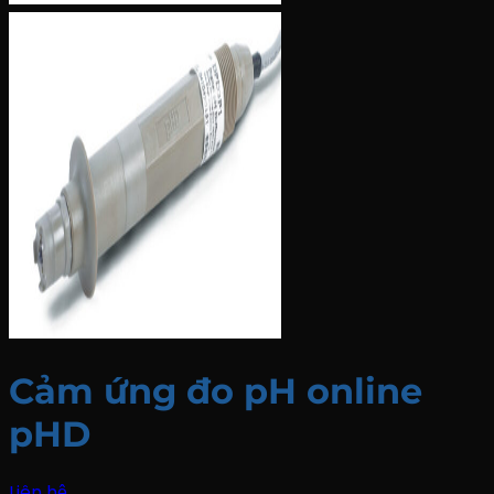
Cảm ứng đo pH online
pHD
Liên hệ