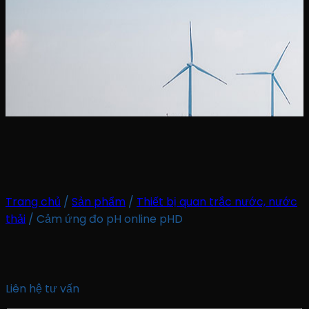
Trang chủ
/
Sản phẩm
/
Thiết bị quan trắc nước, nước
thải
/
Cảm ứng đo pH online pHD
Liên hệ tư vấn