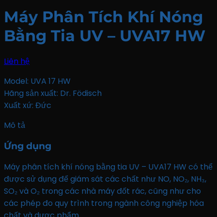
Máy Phân Tích Khí Nóng
Bằng Tia UV – UVA17 HW
Liên hệ
Model: UVA 17 HW
Hãng sản xuất: Dr. Födisch
Xuất xứ: Đức
Mô tả
Ứng dụng
Máy phân tích khí nóng bằng tia UV – UVA17 HW có thể
được sử dụng để giám sát các chất như NO, NO₂, NH₃,
SO₂ và O₂ trong các nhà máy đốt rác, cũng như cho
các phép đo quy trình trong ngành công nghiệp hóa
chất và dược phẩm.