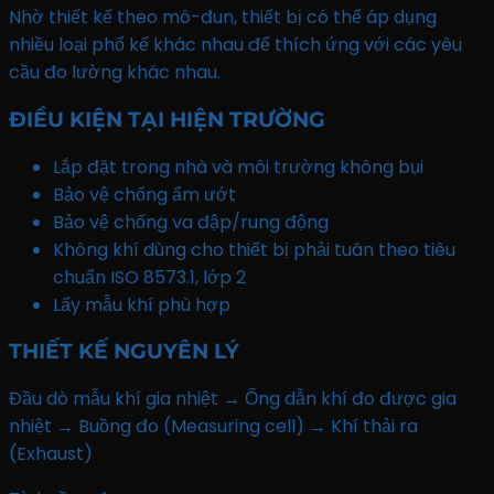
Nhờ thiết kế theo mô-đun, thiết bị có thể áp dụng
nhiều loại phổ kế khác nhau để thích ứng với các yêu
cầu đo lường khác nhau.
ĐIỀU KIỆN TẠI HIỆN TRƯỜNG
Lắp đặt trong nhà và môi trường không bụi
Bảo vệ chống ẩm ướt
Bảo vệ chống va đập/rung động
Không khí dùng cho thiết bị phải tuân theo tiêu
chuẩn ISO 8573.1, lớp 2
Lấy mẫu khí phù hợp
THIẾT KẾ NGUYÊN LÝ
Đầu dò mẫu khí gia nhiệt → Ống dẫn khí đo được gia
nhiệt → Buồng đo (Measuring cell) → Khí thải ra
(Exhaust)