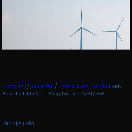
Trang chủ
/
Sản phẩm
/
Thiết bị quan trắc khí
/
Máy
Phân Tích Khí Nóng Bằng Tia UV – UVA17 HW
Liên hệ tư vấn