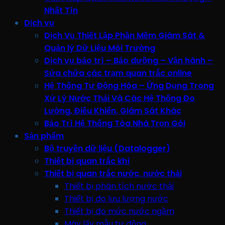
Nhất Tín
Dịch vụ
Dịch Vụ Thiết Lập Phần Mềm Giám Sát &
Quản lý Dữ Liệu Môi Trường
Dịch vụ bảo trì – Bảo dưỡng – Vận hành –
Sửa chữa các trạm quan trắc online
Hệ Thống Tự Động Hóa – Ứng Dụng Trong
Xử Lý Nước Thải Và Các Hệ Thống Đo
Lường, Điều Khiển, Giám Sát Khác
Bảo Trì Hệ Thống Tòa Nhà Trọn Gói
Sản phẩm
Bộ truyền dữ liệu (Datalogger)
Thiết bị quan trắc khí
Thiết bị quan trắc nước, nước thải
Thiết bị phân tích nước thải
Thiết bị đo lưu lượng nước
Thiết bị đo mức nước ngầm
Máy lấy mẫu tự động