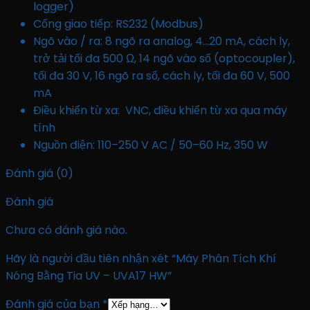
logger)
Cổng giao tiếp: RS232 (Modbus)
Ngõ vào / ra: 8 ngõ ra analog, 4…20 mA, cách ly,
trở tải tối đa 500 Ω, 14 ngõ vào số (optocoupler),
tối đa 30 V, 16 ngõ ra số, cách ly, tối đa 60 V, 500
mA
Điều khiển từ xa: VNC, điều khiển từ xa qua máy
tính
Nguồn điện: 110–250 V AC / 50–60 Hz, 350 W
Đánh giá (0)
Đánh giá
Chưa có đánh giá nào.
Hãy là người đầu tiên nhận xét “Máy Phân Tích Khí
Nóng Bằng Tia UV – UVA17 HW”
Đánh giá của bạn
*