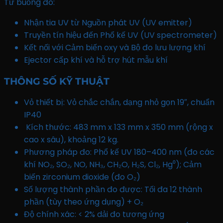
Từ buồng đo:
Nhận tia UV từ Nguồn phát UV (UV emitter)
Truyền tín hiệu đến Phổ kế UV (UV spectrometer)
Kết nối với Cảm biến oxy và Bộ đo lưu lượng khí
Ejector cấp khí và hỗ trợ hút mẫu khí
THÔNG SỐ KỸ THUẬT
Vỏ thiết bị: Vỏ chắc chắn, dạng nhỏ gọn 19″, chuẩn
IP40
Kích thước: 483 mm x 133 mm x 350 mm (rộng x
cao x sâu), khoảng 12 kg.
Phương pháp đo: Phổ kế UV 180–400 nm (đo các
khí NO₂, SO₂, NO, NH₃, CH₂O, H₂S, Cl₂, Hg⁰); Cảm
biến zirconium dioxide (đo O₂)
Số lượng thành phần đo được: Tối đa 12 thành
phần (tùy theo ứng dụng) + O₂
Độ chính xác: < 2% dải đo tương ứng