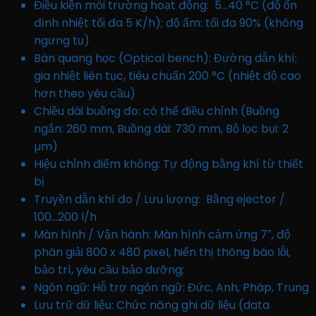
Điều kiện môi trường hoạt động: 5…40 °C (độ ổn
định nhiệt tối đa 5 K/h); độ ẩm: tối đa 90% (không
ngưng tụ)
Bàn quang học (Optical bench): Đường dẫn khí:
gia nhiệt liên tục, tiêu chuẩn 200 °C (nhiệt độ cao
hơn theo yêu cầu)
Chiều dài buồng đo: có thể điều chỉnh (Buồng
ngắn: 260 mm, Buồng dài: 730 mm, Bộ lọc bụi: 2
µm)
Hiệu chỉnh điểm không: Tự động bằng khí từ thiết
bị
Truyền dẫn khí đo / Lưu lượng: Bằng ejector /
100…200 l/h
Màn hình / Vận hành: Màn hình cảm ứng 7″, độ
phân giải 800 x 480 pixel, hiển thị thông báo lỗi,
bảo trì, yêu cầu bảo dưỡng;
Ngôn ngữ: Hỗ trợ ngôn ngữ: Đức, Anh, Pháp, Trung
Lưu trữ dữ liệu: Chức năng ghi dữ liệu (data