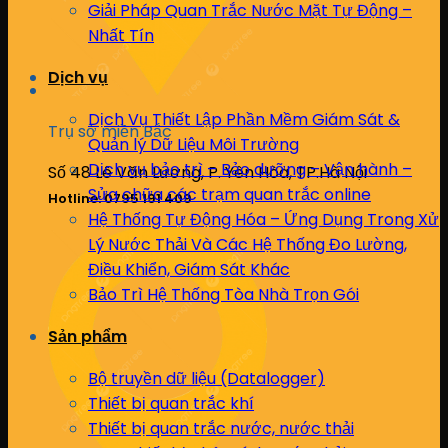
Giải Pháp Quan Trắc Nước Mặt Tự Động –
Nhất Tín
Dịch vụ
Dịch Vụ Thiết Lập Phần Mềm Giám Sát &
Trụ sở miền Bắc
Quản lý Dữ Liệu Môi Trường
Dịch vụ bảo trì – Bảo dưỡng – Vận hành –
Số 48 Lê Văn Lương, P. Yên Hòa, TP.Hà Nội
Sửa chữa các trạm quan trắc online
Hotline: 0795 191 409
Hệ Thống Tự Động Hóa – Ứng Dụng Trong Xử
Lý Nước Thải Và Các Hệ Thống Đo Lường,
Điều Khiển, Giám Sát Khác
Bảo Trì Hệ Thống Tòa Nhà Trọn Gói
Sản phẩm
Bộ truyền dữ liệu (Datalogger)
Thiết bị quan trắc khí
Thiết bị quan trắc nước, nước thải