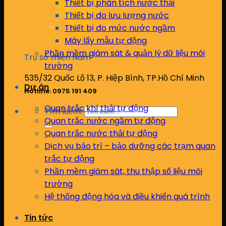
Thiết bị phân tích nước thải
Thiết bị đo lưu lượng nước
Thiết bị đo mức nước ngầm
Máy lấy mẫu tự động
Phần mềm giám sát & quản lý dữ liệu môi
Trụ sở miền Nam
trường
535/32 Quốc Lộ 13, P. Hiệp Bình, TP.Hồ Chí Minh
Dự án
Hotline: 0975 191 409
Quan trắc khí thải tự động
Tìm kiếm:
Quan trắc nước ngầm tự động
Quan trắc nước thải tự động
Dịch vụ bảo trì – bảo dưỡng các trạm quan
trắc tự động
Phần mềm giám sát, thu thập số liệu môi
trường
Hệ thống động hóa và điều khiển quá trình
Tin tức