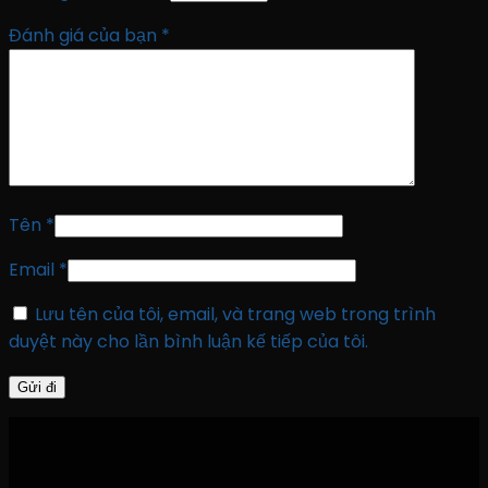
Đánh giá của bạn
*
Tên
*
Email
*
Lưu tên của tôi, email, và trang web trong trình
duyệt này cho lần bình luận kế tiếp của tôi.