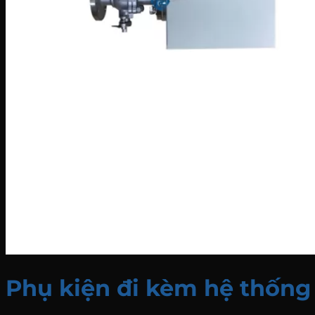
Phụ kiện đi kèm hệ thống 