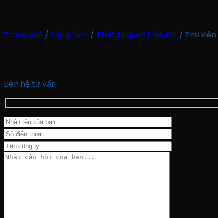
Trang chủ
/
Sản phẩm
/
Thiết bị quan trắc khí
/
Phụ kiện
Liên hệ tư vấn