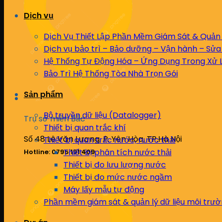
Dịch vụ
Dịch Vụ Thiết Lập Phần Mềm Giám Sát & Quản 
Dịch vụ bảo trì – Bảo dưỡng – Vận hành – Sửa
Hệ Thống Tự Động Hóa – Ứng Dụng Trong Xử L
Bảo Trì Hệ Thống Tòa Nhà Trọn Gói
Sản phẩm
Bộ truyền dữ liệu (Datalogger)
Trụ sở miền Bắc
Thiết bị quan trắc khí
Số 48 Lê Văn Lương, P. Yên Hòa, TP.Hà Nội
Thiết bị quan trắc nước, nước thải
Thiết bị phân tích nước thải
Hotline: 0795 191 409
Thiết bị đo lưu lượng nước
Thiết bị đo mức nước ngầm
Máy lấy mẫu tự động
Phần mềm giám sát & quản lý dữ liệu môi trư