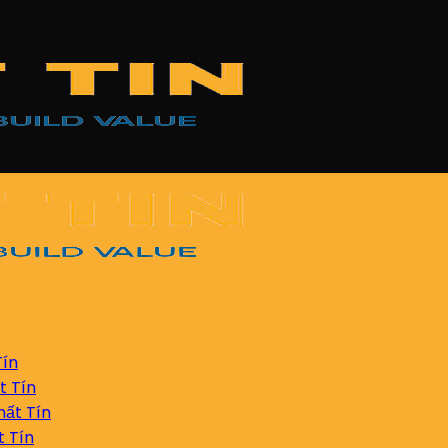
Tín
t Tín
ất Tín
t Tín