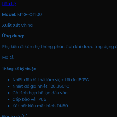
Liên hệ
Model:
MTG-QT100
Xuất Xứ:
China
Ứng dụng
:
Phụ kiện đi kèm hệ thống phân tích khí được ứng dụng 
Mô tả
Thông số kỹ thuật
:
Nhiệt độ khí thải làm việc: tối đa 180°C
Nhiệt độ gia nhiệt: 120…180°C
Có tích hợp bộ lọc đầu vào
Cấp bảo vệ: IP65
Kết nối: kiểu mặt bích DN50
Đánh giá (0)