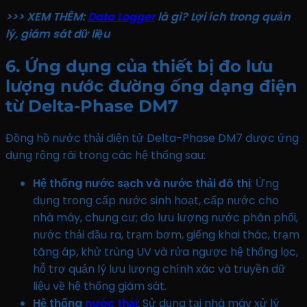
>>> XEM THÊM:
Data Logger
là gì? Lợi ích trong quản
lý, giám sát dữ liệu
6. Ứng dụng của thiết bị đo lưu
lượng nước đường ống dạng điện
từ Delta-Phase DM7
Đồng hồ nước thải điện tử Delta-Phase DM7 được ứng
dụng rộng rãi trong các hệ thống sau:
Hệ thống nước sạch và nước thải đô thị
: Ứng
dụng trong cấp nước sinh hoạt, cấp nước cho
nhà máy, chung cư; đo lưu lượng nước phân phối,
nước thải đầu ra, trạm bơm, giếng khai thác, trạm
tăng áp, khử trùng UV và rửa ngược hệ thống lọc,
hỗ trợ quản lý lưu lượng chính xác và truyền dữ
liệu về hệ thống giám sát.
Hệ thống
nước thải
: Sử dụng tại nhà máy xử lý