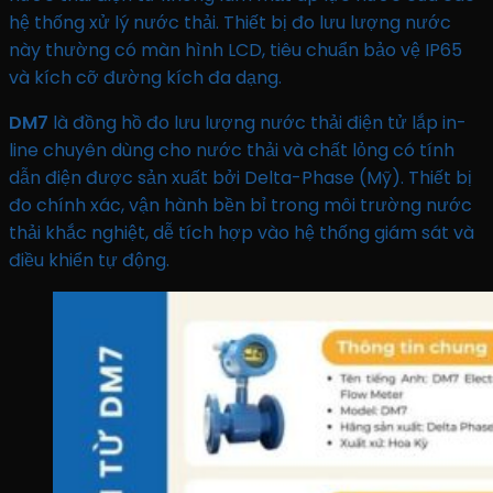
hệ thống xử lý nước thải. Thiết bị đo lưu lượng nước
này thường có màn hình LCD, tiêu chuẩn bảo vệ IP65
và kích cỡ đường kích đa dạng.
DM7
là đồng hồ đo lưu lượng nước thải điện tử lắp in-
line chuyên dùng cho nước thải và chất lỏng có tính
dẫn điện được sản xuất bởi Delta-Phase (Mỹ). Thiết bị
đo chính xác, vận hành bền bỉ trong môi trường nước
thải khắc nghiệt, dễ tích hợp vào hệ thống giám sát và
điều khiển tự động.