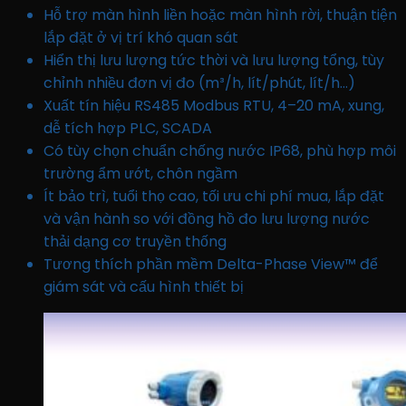
Hỗ trợ màn hình liền hoặc màn hình rời, thuận tiện
lắp đặt ở vị trí khó quan sát
Hiển thị lưu lượng tức thời và lưu lượng tổng, tùy
chỉnh nhiều đơn vị đo (m³/h, lít/phút, lít/h…)
Xuất tín hiệu RS485 Modbus RTU, 4–20 mA, xung,
dễ tích hợp PLC, SCADA
Có tùy chọn chuẩn chống nước IP68, phù hợp môi
trường ẩm ướt, chôn ngầm
Ít bảo trì, tuổi thọ cao, tối ưu chi phí mua, lắp đặt
và vận hành so với đồng hồ đo lưu lượng nước
thải dạng cơ truyền thống
Tương thích phần mềm Delta-Phase View™ để
giám sát và cấu hình thiết bị