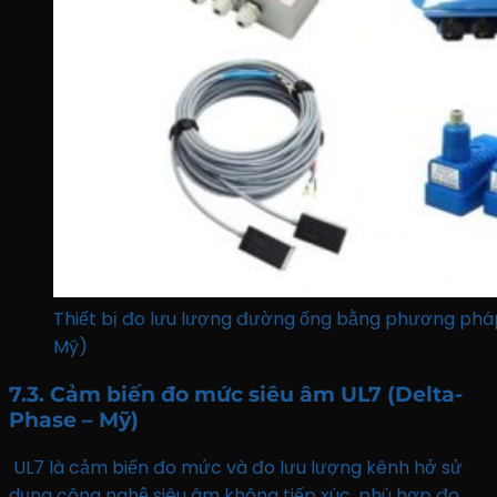
Thiết bị đo lưu lượng đường ống bằng phương p
Mỹ)
7.3. Cảm biến đo mức siêu âm UL7 (Delta-
Phase – Mỹ)
UL7 là cảm biến đo mức và đo lưu lượng kênh hở sử
dụng công nghệ siêu âm không tiếp xúc, phù hợp đo