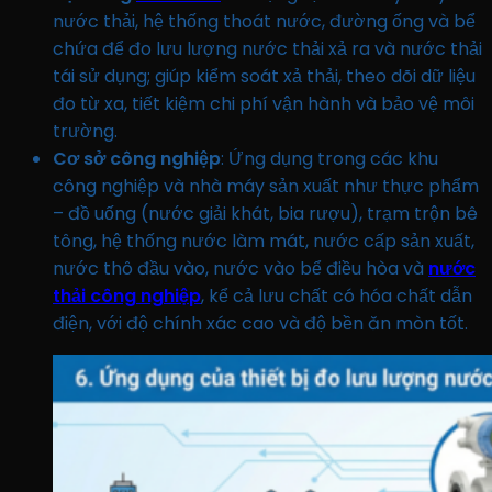
nước thải, hệ thống thoát nước, đường ống và bể
chứa để đo lưu lượng nước thải xả ra và nước thải
tái sử dụng; giúp kiểm soát xả thải, theo dõi dữ liệu
đo từ xa, tiết kiệm chi phí vận hành và bảo vệ môi
trường.
Cơ sở công nghiệp
: Ứng dụng trong các khu
công nghiệp và nhà máy sản xuất như thực phẩm
– đồ uống (nước giải khát, bia rượu), trạm trộn bê
tông, hệ thống nước làm mát, nước cấp sản xuất,
nước thô đầu vào, nước vào bể điều hòa và
nước
thải công nghiệp
, kể cả lưu chất có hóa chất dẫn
điện, với độ chính xác cao và độ bền ăn mòn tốt.