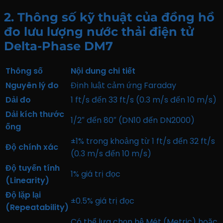
2. Thông số kỹ thuật của đồng hồ
đo lưu lượng nước thải điện tử
Delta-Phase DM7
Thông số
Nội dung chi tiết
Nguyên lý đo
Định luật cảm ứng Faraday
Dải đo
1 ft/s đến 33 ft/s (0.3 m/s đến 10 m/s)
Dải kích thước
1/2″ đến 80″ (DN10 đến DN2000)
ống
±1% trong khoảng từ 1 ft/s đến 32 ft/s
Độ chính xác
(0.3 m/s đến 10 m/s)
Độ tuyến tính
1% giá trị đọc
(Linearity)
Độ lặp lại
±0.5% giá trị đọc
(Repeatability)
Có thể lựa chọn hệ Mét (Metric) hoặc