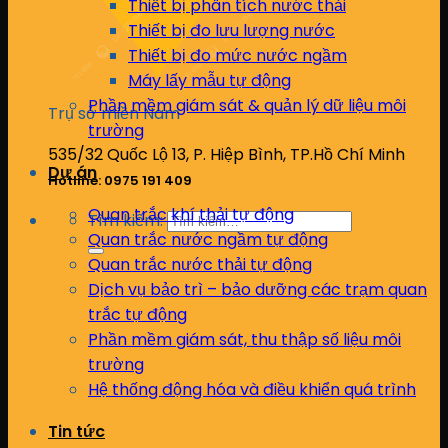
Thiết bị phân tích nước thải
Thiết bị đo lưu lượng nước
Thiết bị đo mức nước ngầm
Máy lấy mẫu tự động
Phần mềm giám sát & quản lý dữ liệu môi
Trụ sở miền Nam
trường
535/32 Quốc Lộ 13, P. Hiệp Bình, TP.Hồ Chí Minh
Dự án
Hotline: 0975 191 409
Quan trắc khí thải tự động
Tìm kiếm:
Quan trắc nước ngầm tự động
Quan trắc nước thải tự động
Dịch vụ bảo trì – bảo dưỡng các trạm quan
trắc tự động
Phần mềm giám sát, thu thập số liệu môi
trường
Hệ thống động hóa và điều khiển quá trình
Tin tức