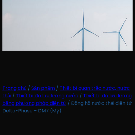
Trang chủ
/
Sản phẩm
/
Thiết bị quan trắc nước, nước
thải
/
Thiết bị đo lưu lượng nước
/
Thiết bị đo lưu lượng
bằng phương pháp điện từ
/
Đồng hồ nước thải điện tử
Delta-Phase – DM7 (Mỹ)