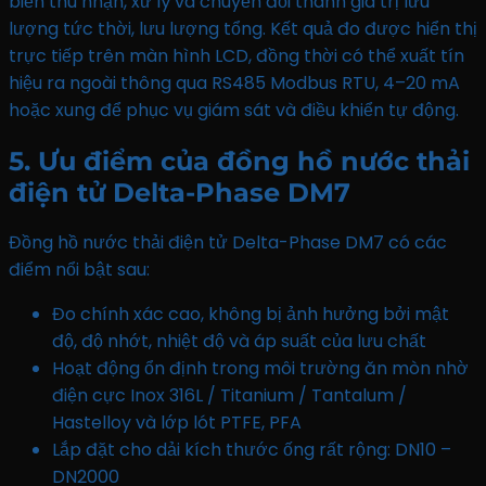
biến thu nhận, xử lý và chuyển đổi thành giá trị lưu
lượng tức thời, lưu lượng tổng.
Kết quả đo được hiển thị
trực tiếp trên màn hình LCD, đồng thời có thể xuất tín
hiệu ra ngoài thông qua RS485 Modbus RTU, 4–20 mA
hoặc xung để phục vụ giám sát và điều khiển tự động.
5. Ưu điểm của đồng hồ nước thải
điện tử Delta-Phase DM7
Đồng hồ nước thải điện tử Delta-Phase DM7 có các
điểm nổi bật sau:
Đo chính xác cao, không bị ảnh hưởng bởi mật
độ, độ nhớt, nhiệt độ và áp suất của lưu chất
Hoạt động ổn định trong môi trường ăn mòn nhờ
điện cực Inox 316L / Titanium / Tantalum /
Hastelloy và lớp lót PTFE, PFA
Lắp đặt cho dải kích thước ống rất rộng: DN10 –
DN2000