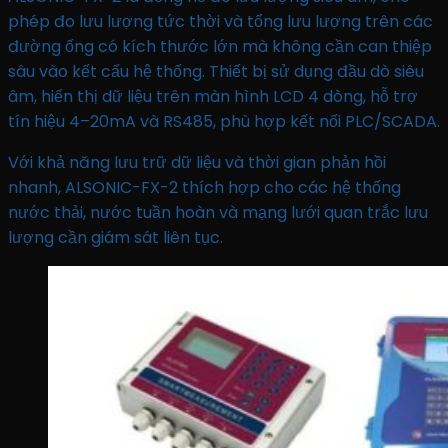
phép đo lưu lượng tức thời và tổng lưu lượng trên các
đường ống có kích thước lớn mà không cần can thiệp
sâu vào kết cấu hệ thống. Thiết bị sử dụng đầu dò siêu
âm, hiển thị dữ liệu trên màn hình LCD 4 dòng, hỗ trợ
tín hiệu 4–20mA và RS485, phù hợp kết nối PLC/SCADA.
Với khả năng lưu trữ dữ liệu và thời gian phản hồi
nhanh, ALSONIC-FX-2 thích hợp cho các hệ thống
nước thải, nước tuần hoàn và mạng lưới quan trắc lưu
lượng cần giám sát liên tục.