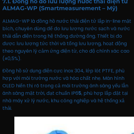
7.1. Đồng hồ đo lưu lượng nước thải điện tử
ALMAG-WP (Smartmeasurement – Mỹ)
ALMAG-WP là đồng hồ nước thải điện tử lắp in-line mặt
bích, chuyên dùng để đo lưu lượng nước sạch và nước
thải dẫn điện trong hệ thống đường ống. Thiết bị đo
được lưu lượng tức thời và tổng lưu lượng, hoạt động
theo nguyên lý cảm ứng điện từ, cho độ chính xác cao
(±0,5%).
Đồng hồ sử dụng điện cực inox 304, lớp lót PTFE, phù
hợp với môi trường nước và hóa chất nhẹ. Màn hình
OLED hiển thị rõ trong cả môi trường ánh sáng yếu lẫn
ánh sáng mặt trời, đạt chuẩn IP6
5
, phù hợp lắp đặt tại
nhà máy xử lý nước, khu công nghiệp và hệ thống xả
thải.