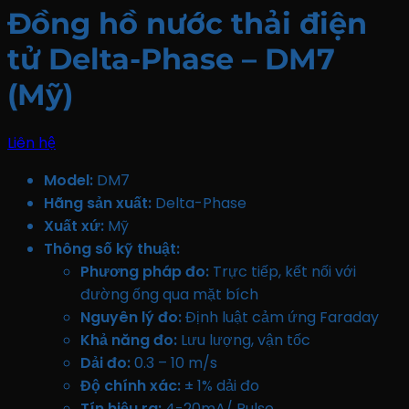
Đồng hồ nước thải điện
tử Delta-Phase – DM7
(Mỹ)
Liên hệ
Model:
DM7
Hãng sản xuất:
Delta-Phase
Xuất xứ:
Mỹ
Thông số kỹ thuật:
Phương pháp đo:
Trực tiếp, kết nối với
đường ống qua mặt bích
Nguyên lý đo:
Định luật cảm ứng Faraday
Khả năng đo:
Lưu lượng, vận tốc
Dải đo:
0.3 – 10 m/s
Độ chính xác:
± 1% dải đo
Tín hiệu ra:
4-20mA/ Pulse