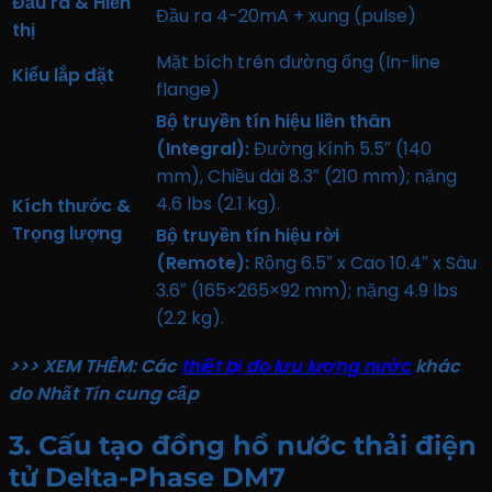
Đầu ra & Hiển
Đầu ra 4-20mA + xung (pulse)
thị
Mặt bích trên đường ống (In-line
Kiểu lắp đặt
flange)
Bộ truyền tín hiệu liền thân
(Integral):
Đường kính 5.5″ (140
mm), Chiều dài 8.3″ (210 mm); nặng
4.6 lbs (2.1 kg).
Kích thước &
Trọng lượng
Bộ truyền tín hiệu rời
(Remote):
Rộng 6.5″ x Cao 10.4″ x Sâu
3.6″ (165×265×92 mm); nặng 4.9 lbs
(2.2 kg).
>>> XEM THÊM: Các
thiết bị đo lưu lượng nước
khác
do Nhất Tín cung cấp
3. Cấu tạo đồng hồ nước thải điện
tử Delta-Phase DM7