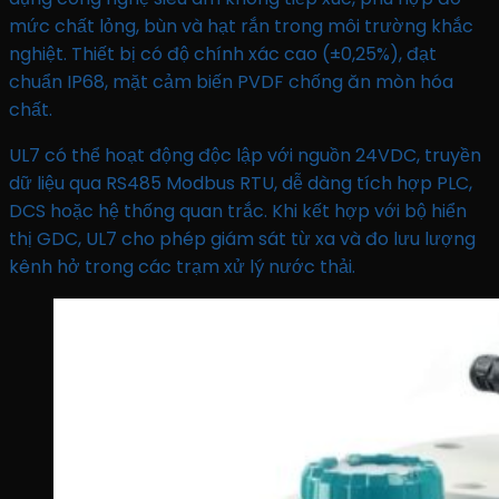
mức chất lỏng, bùn và hạt rắn trong môi trường khắc
nghiệt. Thiết bị có độ chính xác cao (±0,25%), đạt
chuẩn IP68, mặt cảm biến PVDF chống ăn mòn hóa
chất.
UL7 có thể hoạt động độc lập với nguồn 24VDC, truyền
dữ liệu qua RS485 Modbus RTU, dễ dàng tích hợp PLC,
DCS hoặc hệ thống quan trắc. Khi kết hợp với bộ hiển
thị GDC, UL7 cho phép giám sát từ xa và đo lưu lượng
kênh hở trong các trạm xử lý nước thải.