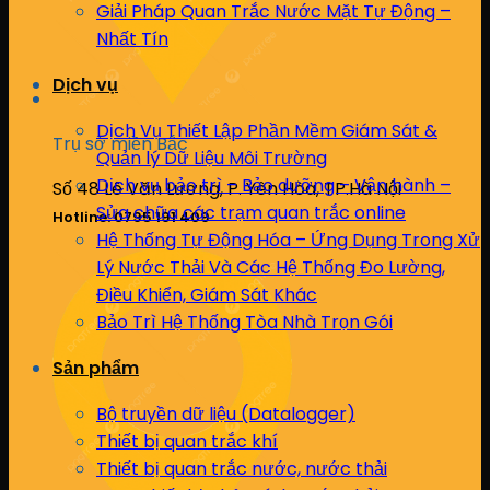
Giải Pháp Quan Trắc Nước Mặt Tự Động –
Nhất Tín
Dịch vụ
Dịch Vụ Thiết Lập Phần Mềm Giám Sát &
Trụ sở miền Bắc
Quản lý Dữ Liệu Môi Trường
Dịch vụ bảo trì – Bảo dưỡng – Vận hành –
Số 48 Lê Văn Lương, P. Yên Hòa, TP.Hà Nội
Sửa chữa các trạm quan trắc online
Hotline: 0795 191 409
Hệ Thống Tự Động Hóa – Ứng Dụng Trong Xử
Lý Nước Thải Và Các Hệ Thống Đo Lường,
Điều Khiển, Giám Sát Khác
Bảo Trì Hệ Thống Tòa Nhà Trọn Gói
Sản phẩm
Bộ truyền dữ liệu (Datalogger)
Thiết bị quan trắc khí
Thiết bị quan trắc nước, nước thải