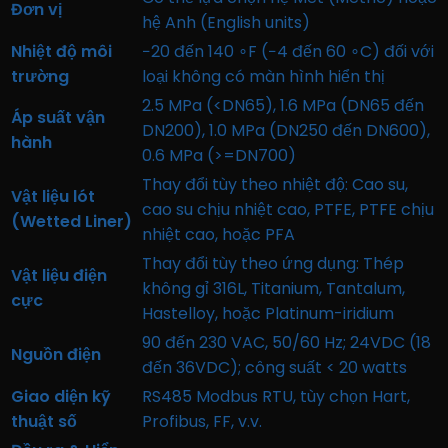
Đơn vị
hệ Anh (English units)
Nhiệt độ môi
−20 đến 140 ∘F (−4 đến 60 ∘C) đối với
trường
loại không có màn hình hiển thị
2.5 MPa (<DN65), 1.6 MPa (DN65 đến
Áp suất vận
DN200), 1.0 MPa (DN250 đến DN600),
hành
0.6 MPa (>=DN700)
Thay đổi tùy theo nhiệt độ: Cao su,
Vật liệu lót
cao su chịu nhiệt cao, PTFE, PTFE chịu
(Wetted Liner)
nhiệt cao, hoặc PFA
Thay đổi tùy theo ứng dụng: Thép
Vật liệu điện
không gỉ 316L, Titanium, Tantalum,
cực
Hastelloy, hoặc Platinum-iridium
90 đến 230 VAC, 50/60 Hz; 24VDC (18
Nguồn điện
đến 36VDC); công suất < 20 watts
Giao diện kỹ
RS485 Modbus RTU, tùy chọn Hart,
thuật số
Profibus, FF, v.v.