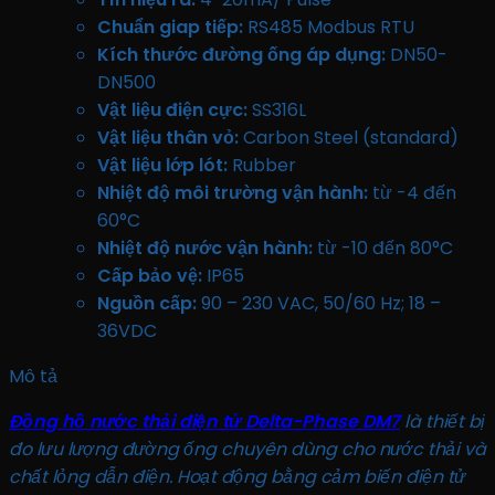
Chuẩn giap tiếp:
RS485 Modbus RTU
Kích thước đường ống áp dụng:
DN50-
DN500
Vật liệu điện cực:
SS316L
Vật liệu thân vỏ:
Carbon Steel (standard)
Vật liệu lớp lót:
Rubber
Nhiệt độ môi trường vận hành:
từ -4 đến
60°C
Nhiệt độ nước vận hành:
từ -10 đến 80°C
Cấp bảo vệ:
IP65
Nguồn cấp:
90 – 230 VAC, 50/60 Hz; 18 –
36VDC
Mô tả
Đồng hồ nước thải điện tử Delta-Phase DM7
là thiết bị
đo lưu lượng đường ống chuyên dùng cho nước thải và
chất lỏng dẫn điện. Hoạt động bằng cảm biến điện tử