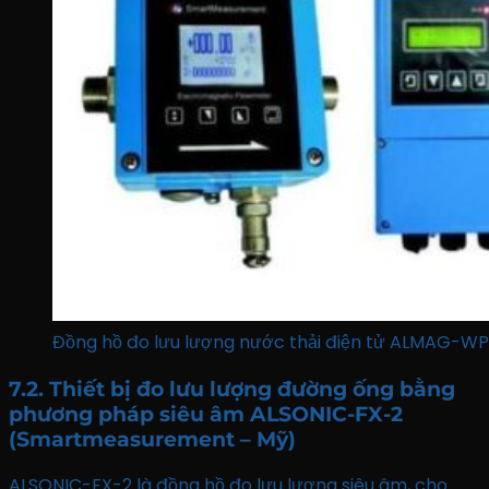
Đồng hồ đo lưu lượng nước thải điện tử ALMAG-
7.2. Thiết bị đo lưu lượng đường ống bằng
phương pháp siêu âm ALSONIC-FX-2
(Smartmeasurement – Mỹ)
ALSONIC-FX-2 là đồng hồ đo lưu lượng siêu âm, cho