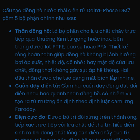
Cấu tạo đồng hồ nước thải điện tử Delta-Phase DM7
gồm 5 bộ phận chính như sau:
Thân đồng hồ:
Là bộ phận cho lưu chất chảy trực
tiếp qua, thường làm từ gang hoặc inox, bên
trong được lót PTFE, cao su hoặc PFA. Thiết kế
rỗng hoàn toàn giúp đồng hồ không bị ảnh hưởng
bởi áp suất, nhiệt độ, độ nhớt hay mật độ của lưu
chất, đồng thời không gây sụt áp hệ thống. Hai
đầu thân được chế tạo dạng mặt bích lắp in-line.
Cuộn dây điện từ:
Gồm hai cuộn dây đồng đặt đối
diện nhau bao quanh thân đồng hồ, có nhiệm vụ
tạo ra từ trường ổn định theo định luật cảm ứng
Faraday.
Điện cực đo:
Được bố trí đối xứng trên thành ống,
tiếp xúc trực tiếp với lưu chất để thu tín hiệu điện
sinh ra khi dòng chất lỏng dẫn điện chảy qua từ