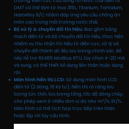
trường. Điện cực của đồng hồ nước thải điện tử
DM7 có thể làm từ Inox 316L, Titanium, Tantalum,
Hastelloy B/C nhằm đáp ứng yêu cầu chống ăn
mòn cao trong môi trường nước thải.
Bộ xử lý & chuyển đổi tín hiệu:
Bao gồm bảng
mạch điện tử và bộ chuyển đổi tín hiệu, thực hiện
nhiệm vụ thu nhận tín hiệu từ điện cực, xử lý và
chuyển đổi thành dữ liệu lưu lượng chính xác. Bộ
này hỗ trợ RS485 Modbus RTU, tùy chọn 4–20 mA
và xung, có thể thiết kế dạng liền thân hoặc dạng
rời.
Màn hình hiển thị LCD
: Sử dụng màn hình LCD
điện tử (2 dòng, 16 ký tự), hiển thị rõ ràng lưu
lượng tức thời, lưu lượng tổng, tốc độ dòng chảy,
cho phép xem ở nhiều đơn vị đo như m³/h, lít/h…
Màn hình có thể tích hợp trực tiếp trên thân
hoặc lắp rời tùy cấu hình.