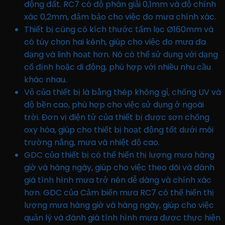
động đất. RC7 có độ phân giải 0,1mm và độ chính
xác 0,2mm, đảm bảo cho việc đo mưa chính xác.
Thiết bị cũng có kích thước tấm lọc Ø160mm và
có tùy chọn hai kênh, giúp cho việc đo mưa đa
dạng và linh hoạt hơn. Nó có thể sử dụng với dạng
cố định hoặc di động, phù hợp với nhiều nhu cầu
khác nhau.
Vỏ của thiết bị là bằng thép không gỉ, chống UV và
độ bền cao, phù hợp cho việc sử dụng ở ngoài
trời. Đơn vị điện tử của thiết bị được sơn chống
oxy hóa, giúp cho thiết bị hoạt động tốt dưới môi
trường nắng, mưa và nhiệt độ cao.
GDC của thiết bị có thể hiển thị lượng mưa hàng
giờ và hàng ngày, giúp cho việc theo dõi và đánh
giá tình hình mưa trở nên dễ dàng và chính xác
hơn. GDC của Cảm biến mưa RC7 có thể hiển thị
lượng mưa hàng giờ và hàng ngày, giúp cho việc
quản lý và đánh giá tình hình mưa được thực hiện