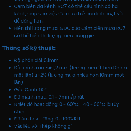
Cảm biến đa kênh: RC7 có thể cấu hình có hai
kênh, giúp cho việc đo mưa trở nên linh hoạt và
dễ dàng hơn.
Hiển thị lượng mưa: GDC của Cảm biến mưa RC7
có thể hiển thị lượng mưa hàng giờ
Thông số kỹ thuật
:
Độ phân giải: 0,1mm
Độ chính xác: ≤±0,2 mm (lượng mưa ít hơn 10mm
một lần) ≤±2% (lượng mưa nhiều hơn 10mm một
lần)
Góc Cạnh: 60°
Độ mạnh mưa: 0,1 ~ 7mm/phút
Nhiệt độ hoạt động: 0 ~ 60°C, -40 ~ 60°C là tùy
chọn
Độ ẩm hoạt động: 0 ~ 100%RH
Vật liệu vỏ: Thép không gỉ