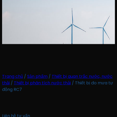
Trang chủ
/
Sản phẩm
/
Thiết bị quan trắc nước, nước
thải
/
Thiết bị phân tích nước thải
/
Thiết bị đo mưa tự
động RC7
Liên hệ tư vấn