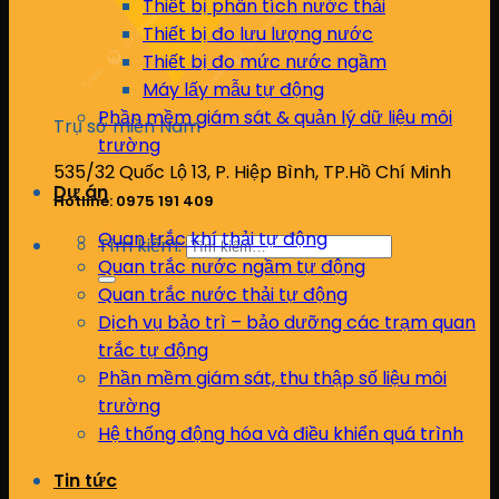
Thiết bị phân tích nước thải
Thiết bị đo lưu lượng nước
Thiết bị đo mức nước ngầm
Máy lấy mẫu tự động
Phần mềm giám sát & quản lý dữ liệu môi
Trụ sở miền Nam
trường
535/32 Quốc Lộ 13, P. Hiệp Bình, TP.Hồ Chí Minh
Dự án
Hotline: 0975 191 409
Quan trắc khí thải tự động
Tìm kiếm:
Quan trắc nước ngầm tự động
Quan trắc nước thải tự động
Dịch vụ bảo trì – bảo dưỡng các trạm quan
trắc tự động
Phần mềm giám sát, thu thập số liệu môi
trường
Hệ thống động hóa và điều khiển quá trình
Tin tức