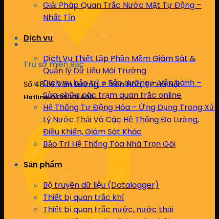
Giải Pháp Quan Trắc Nước Mặt Tự Động –
Nhất Tín
Dịch vụ
Dịch Vụ Thiết Lập Phần Mềm Giám Sát &
Trụ sở miền Bắc
Quản lý Dữ Liệu Môi Trường
Dịch vụ bảo trì – Bảo dưỡng – Vận hành –
Số 48 Lê Văn Lương, P. Yên Hòa, TP.Hà Nội
Sửa chữa các trạm quan trắc online
Hotline: 0795 191 409
Hệ Thống Tự Động Hóa – Ứng Dụng Trong Xử
Lý Nước Thải Và Các Hệ Thống Đo Lường,
Điều Khiển, Giám Sát Khác
Bảo Trì Hệ Thống Tòa Nhà Trọn Gói
Sản phẩm
Bộ truyền dữ liệu (Datalogger)
Thiết bị quan trắc khí
Thiết bị quan trắc nước, nước thải