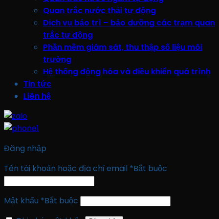
Quan trắc nước thải tự động
Dịch vụ bảo trì – bảo dưỡng các trạm quan
trắc tự động
Phần mềm giám sát, thu thập số liệu môi
trường
Hệ thống động hóa và điều khiển quá trình
Tin tức
Liên hệ
Đăng nhập
Tên tài khoản hoặc địa chỉ email
*
Bắt buộc
Mật khẩu
*
Bắt buộc