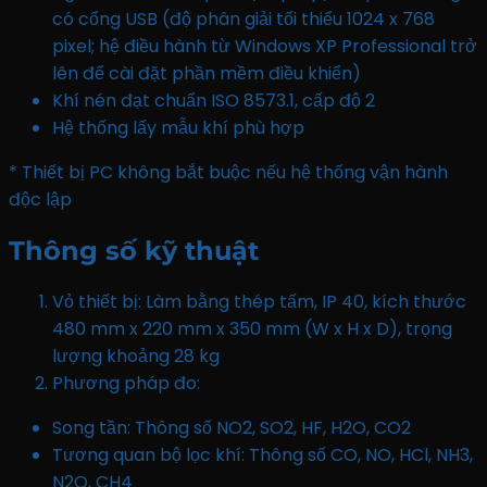
có cổng USB (độ phân giải tối thiểu 1024 x 768
pixel; hệ điều hành từ Windows XP Professional trở
lên để cài đặt phần mềm điều khiển)
Khí nén đạt chuẩn ISO 8573.1, cấp độ 2
Hệ thống lấy mẫu khí phù hợp
* Thiết bị PC không bắt buộc nếu hệ thống vận hành
độc lập
Thông số kỹ thuật
Vỏ thiết bị: Làm bằng thép tấm, IP 40, kích thước
480 mm x 220 mm x 350 mm (W x H x D), trọng
lượng khoảng 28 kg
Phương pháp đo:
Song tần: Thông số NO2, SO2, HF, H2O, CO2
Tương quan bộ lọc khí: Thông số CO, NO, HCl, NH3,
N2O, CH4