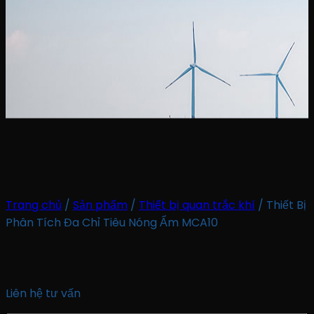
Trang chủ
/
Sản phẩm
/
Thiết bị quan trắc khí
/
Thiết Bị
Phân Tích Đa Chỉ Tiêu Nóng Ẩm MCA10
Liên hệ tư vấn