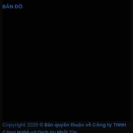
BẢN ĐỒ
Copyright 2026 ©
Bản quyền thuộc về Công ty TNHH
Công Nghệ và Dịch Vụ Nhất Tín