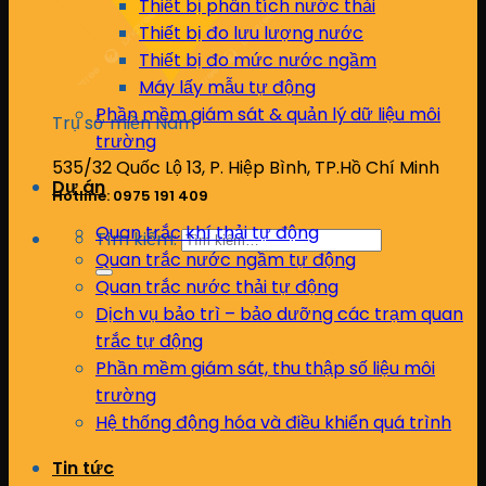
Thiết bị phân tích nước thải
Thiết bị đo lưu lượng nước
Thiết bị đo mức nước ngầm
Máy lấy mẫu tự động
Phần mềm giám sát & quản lý dữ liệu môi
Trụ sở miền Nam
trường
535/32 Quốc Lộ 13, P. Hiệp Bình, TP.Hồ Chí Minh
Dự án
Hotline: 0975 191 409
Quan trắc khí thải tự động
Tìm kiếm:
Quan trắc nước ngầm tự động
Quan trắc nước thải tự động
Dịch vụ bảo trì – bảo dưỡng các trạm quan
trắc tự động
Phần mềm giám sát, thu thập số liệu môi
trường
Hệ thống động hóa và điều khiển quá trình
Tin tức