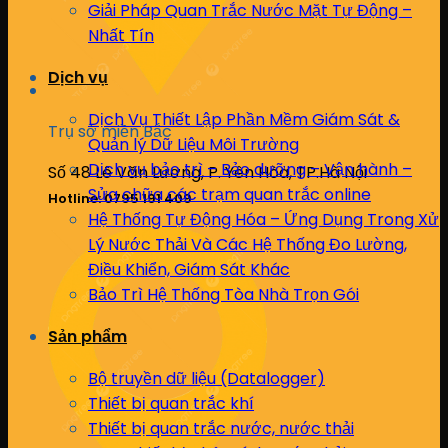
Giải Pháp Quan Trắc Nước Mặt Tự Động –
Nhất Tín
Dịch vụ
Dịch Vụ Thiết Lập Phần Mềm Giám Sát &
Trụ sở miền Bắc
Quản lý Dữ Liệu Môi Trường
Dịch vụ bảo trì – Bảo dưỡng – Vận hành –
Số 48 Lê Văn Lương, P. Yên Hòa, TP.Hà Nội
Sửa chữa các trạm quan trắc online
Hotline: 0795 191 409
Hệ Thống Tự Động Hóa – Ứng Dụng Trong Xử
Lý Nước Thải Và Các Hệ Thống Đo Lường,
Điều Khiển, Giám Sát Khác
Bảo Trì Hệ Thống Tòa Nhà Trọn Gói
Sản phẩm
Bộ truyền dữ liệu (Datalogger)
Thiết bị quan trắc khí
Thiết bị quan trắc nước, nước thải