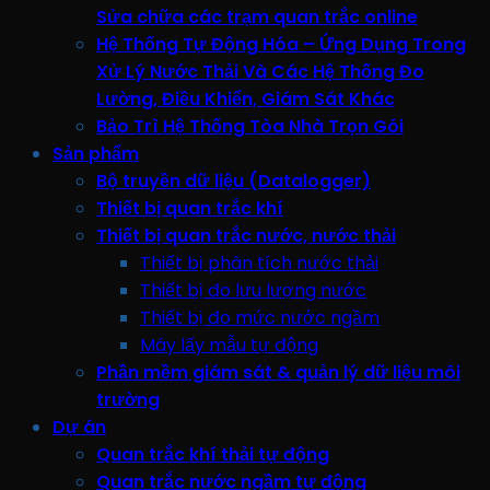
Sửa chữa các trạm quan trắc online
Hệ Thống Tự Động Hóa – Ứng Dụng Trong
Xử Lý Nước Thải Và Các Hệ Thống Đo
Lường, Điều Khiển, Giám Sát Khác
Bảo Trì Hệ Thống Tòa Nhà Trọn Gói
Sản phẩm
Bộ truyền dữ liệu (Datalogger)
Thiết bị quan trắc khí
Thiết bị quan trắc nước, nước thải
Thiết bị phân tích nước thải
Thiết bị đo lưu lượng nước
Thiết bị đo mức nước ngầm
Máy lấy mẫu tự động
Phần mềm giám sát & quản lý dữ liệu môi
trường
Dự án
Quan trắc khí thải tự động
Quan trắc nước ngầm tự động