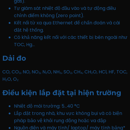
gas).
Tự giám sát nhiệt độ đầu vào và tự động điều
chỉnh điểm không (zero point).
Kết nối từ xa qua Ethernet để chẩn đoán và cài
đặt hệ thống.
Có khả năng kết nối với các thiết bị bên ngoài như
TOC, Hg…
Dải đo
CO, CO₂, NO, NO₂, N₂O, NH₃, SO₂, CH₄, CH₂O, HCl, HF, TOC,
H₂O, O₂
Điều kiện lắp đặt tại hiện trường
Nhiệt độ môi trường: 5…40 °C
Lắp đặt trong nhà, khu vực không bụi và có biện
pháp bảo vệ khỏi rung động hoặc va đập
Nguồn điện và máy tính/ laptop/ máy tính bảng*