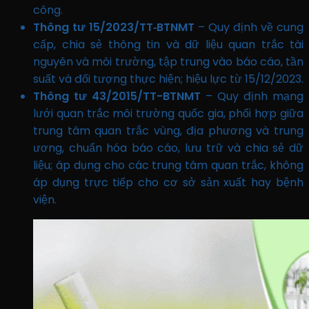
công.
Thông tư 15/2023/TT‑BTNMT
– Quy định về cung
cấp, chia sẻ thông tin và dữ liệu quan trắc tài
nguyên và môi trường, tập trung vào báo cáo, tần
suất và đối tượng thực hiện; hiệu lực từ 15/12/2023.
Thông tư 43/2015/TT-BTNMT
– Quy định mạng
lưới quan trắc môi trường quốc gia, phối hợp giữa
trung tâm quan trắc vùng, địa phương và trung
ương, chuẩn hóa báo cáo, lưu trữ và chia sẻ dữ
liệu; áp dụng cho các trung tâm quan trắc, không
áp dụng trực tiếp cho cơ sở sản xuất hay bệnh
viện.