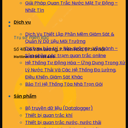
Giải Pháp Quan Trắc Nước Mặt Tự Động –
Nhất Tín
Dịch vụ
Dịch Vụ Thiết Lập Phần Mềm Giám Sát &
Trụ sở miền Bắc
Quản lý Dữ Liệu Môi Trường
Dịch vụ bảo trì – Bảo dưỡng – Vận hành –
Số 48 Lê Văn Lương, P. Yên Hòa, TP.Hà Nội
Sửa chữa các trạm quan trắc online
Hotline: 0795 191 409
Hệ Thống Tự Động Hóa – Ứng Dụng Trong Xử
Lý Nước Thải Và Các Hệ Thống Đo Lường,
Điều Khiển, Giám Sát Khác
Bảo Trì Hệ Thống Tòa Nhà Trọn Gói
Sản phẩm
Bộ truyền dữ liệu (Datalogger)
Thiết bị quan trắc khí
Thiết bị quan trắc nước, nước thải