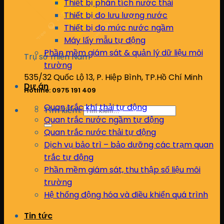
Thiết bị phân tích nước thải
Thiết bị đo lưu lượng nước
Thiết bị đo mức nước ngầm
Máy lấy mẫu tự động
Phần mềm giám sát & quản lý dữ liệu môi
Trụ sở miền Nam
trường
535/32 Quốc Lộ 13, P. Hiệp Bình, TP.Hồ Chí Minh
Dự án
Hotline: 0975 191 409
Quan trắc khí thải tự động
Tìm kiếm:
Quan trắc nước ngầm tự động
Quan trắc nước thải tự động
Dịch vụ bảo trì – bảo dưỡng các trạm quan
trắc tự động
Phần mềm giám sát, thu thập số liệu môi
trường
Hệ thống động hóa và điều khiển quá trình
Tin tức