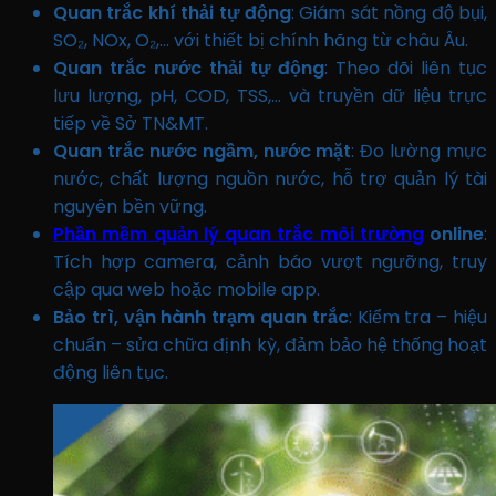
Quan trắc khí thải tự động
: Giám sát nồng độ bụi,
SO₂, NOx, O₂,… với thiết bị chính hãng từ châu Âu.
Quan trắc nước thải tự động
: Theo dõi liên tục
lưu lượng, pH, COD, TSS,… và truyền dữ liệu trực
tiếp về Sở TN&MT.
Quan trắc nước ngầm, nước mặt
: Đo lường mực
nước, chất lượng nguồn nước, hỗ trợ quản lý tài
nguyên bền vững.
Phần mềm quản lý quan trắc môi trường
online
:
Tích hợp camera, cảnh báo vượt ngưỡng, truy
cập qua web hoặc mobile app.
Bảo trì, vận hành trạm quan trắc
: Kiểm tra – hiệu
chuẩn – sửa chữa định kỳ, đảm bảo hệ thống hoạt
động liên tục.