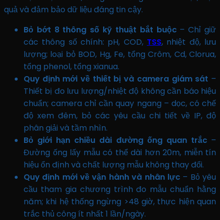
quả và đảm bảo dữ liệu đáng tin cậy.
Bỏ bớt 8 thông số kỹ thuật bắt buộc
– Chỉ giữ
các thông số chính: pH, COD,
TSS
, nhiệt độ, lưu
lượng; loại bỏ BOD, Hg, Fe, tổng Crôm, Cd, Clorua,
tổng phenol, tổng xianua.
Quy định mới về thiết bị và camera giám sát
–
Thiết bị đo lưu lượng/nhiệt độ không cần báo hiệu
chuẩn; camera chỉ cần quay ngang – dọc, có chế
độ xem đêm, bỏ các yêu cầu chi tiết về IP, độ
phân giải và tầm nhìn.
Bỏ giới hạn chiều dài đường ống quan trắc
–
Đường ống lấy mẫu có thể dài hơn 20m, miễn tín
hiệu ổn định và chất lượng mẫu không thay đổi.
Quy định mới về vận hành và nhân lực
– Bỏ yêu
cầu tham gia chương trình đo mẫu chuẩn hằng
năm; khi hệ thống ngừng >48 giờ, thực hiện quan
trắc thủ công ít nhất 1 lần/ngày.