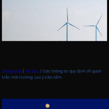
Trang chủ
/
Tin tức
/
Các thông tư quy định về quan
trắc môi trường: Lưu ý cần nắm