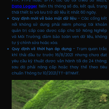
FTP, FTPs hoặc sFTP; tốc độ tối thiểu 30 Mb/s;
Data Logger
hiển thị thông số đo, kết quả, trạng
thái thiết bị và lưu trữ dữ liệu ít nhất 60 ngày.
Quy định mới về bảo mật dữ liệu
– Các cổng kết
nối không sử dụng phải niêm phong; tài khoản
quản trị cấp cao được cấp cho Sở Nông Nghiệp
và Môi Trường; đảm bảo toàn vẹn dữ liệu, không
tự ý chỉnh sửa hoặc xóa.
Quy định về thời hạn áp dụng
– Trạm quan trắc
khí thải đầu tư trước 16/8/2021 nhưng chưa đạt
yêu cầu kỹ thuật được vận hành tối đa 24 tháng;
sau đó phải nâng cấp hoặc thay thế theo tiêu
chuẩn Thông tư 10/2021/TT-BTNMT.