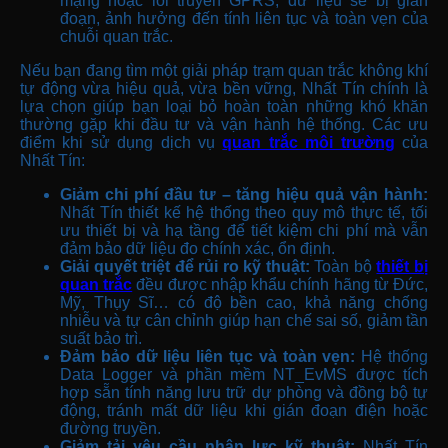
mạng hoặc lỗi truyền GPRS, dữ liệu sẽ bị gián
đoạn, ảnh hưởng đến tính liên tục và toàn vẹn của
chuỗi quan trắc.
Nếu bạn đang tìm một giải pháp trạm quan trắc không khí
tự động vừa hiệu quả, vừa bền vững, Nhất Tín chính là
lựa chọn giúp bạn loại bỏ hoàn toàn những khó khăn
thường gặp khi đầu tư và vận hành hệ thống. Các ưu
điểm khi sử dụng dịch vụ
quan trắc môi trường
của
Nhất Tín:
Giảm chi phí đầu tư – tăng hiệu quả vận hành:
Nhất Tín thiết kế hệ thống theo quy mô thực tế, tối
ưu thiết bị và hạ tầng để tiết kiệm chi phí mà vẫn
đảm bảo dữ liệu đo chính xác, ổn định.
Giải quyết triệt để rủi ro kỹ thuật:
Toàn bộ
thiết bị
quan trắc
đều được nhập khẩu chính hãng từ Đức,
Mỹ, Thụy Sĩ… có độ bền cao, khả năng chống
nhiễu và tự cân chỉnh giúp hạn chế sai số, giảm tần
suất bảo trì.
Đảm bảo dữ liệu liên tục và toàn vẹn:
Hệ thống
Data Logger và phần mềm NT_EvMS được tích
hợp sẵn tính năng lưu trữ dự phòng và đồng bộ tự
động, tránh mất dữ liệu khi gián đoạn điện hoặc
đường truyền.
Giảm tải yêu cầu nhân lực kỹ thuật:
Nhất Tín