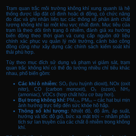
Trạm quan trắc môi trường không khí xung quanh là hệ
thống được lắp đặt cố định hoặc di động, có chức năng
đo đạc và ghi nhận liên tục các thông số phản ánh chất
lượng không khí tại một khu vực nhất định. Mục tiêu của
trạm là theo dõi tình trạng ô nhiễm, đánh giá xu hướng
biến động theo thời gian và cung cấp nguồn dữ liệu
chính xác phục vụ quản lý môi trường, cảnh báo cộng
đồng cũng như xây dựng các chính sách kiểm soát khí
thải phù hợp.
Tùy theo mục đích sử dụng và phạm vi giám sát, trạm
quan trắc không khí có thể đo lường nhiều chỉ tiêu khác
nhau, phổ biến gồm:
Các khí ô nhiễm:
SO₂ (lưu huỳnh dioxit), NOx (oxit
nitơ), CO (carbon monoxit), O₃ (ozon), NH₃
(amoniac), VOCs (hợp chất hữu cơ bay hơi).
Bụi trong không khí:
PM₂.₅, PM₁₀ – các hạt bụi mịn
ảnh hưởng trực tiếp đến sức khỏe hô hấp.
Thông số khí tượng:
Nhiệt độ, độ ẩm, áp suất,
hướng và tốc độ gió, bức xạ mặt trời – nhằm phân
tích sự lan truyền của các chất ô nhiễm trong không
khí.