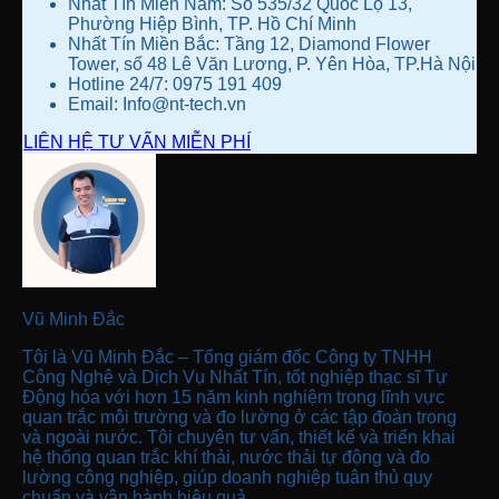
Nhất Tín Miền Nam: Số 535/32 Quốc Lộ 13,
Phường Hiệp Bình, TP. Hồ Chí Minh
Nhất Tín Miền Bắc: Tầng 12, Diamond Flower
Tower, số 48 Lê Văn Lương, P. Yên Hòa, TP.Hà Nội
Hotline 24/7: 0975 191 409
Email: Info@nt-tech.vn
LIÊN HỆ TƯ VẤN MIỄN PHÍ
Vũ Minh Đắc
Tôi là Vũ Minh Đắc – Tổng giám đốc Công ty TNHH
Công Nghệ và Dịch Vụ Nhất Tín, tốt nghiệp thạc sĩ Tự
Động hóa với hơn 15 năm kinh nghiệm trong lĩnh vực
quan trắc môi trường và đo lường ở các tập đoàn trong
và ngoài nước. Tôi chuyên tư vấn, thiết kế và triển khai
hệ thống quan trắc khí thải, nước thải tự động và đo
lường công nghiệp, giúp doanh nghiệp tuân thủ quy
chuẩn và vận hành hiệu quả.