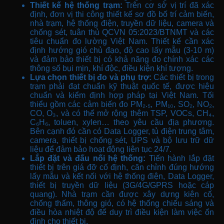
Thiết kế hệ thống trạm:
Trên cơ sở vị trí đã xác
định, đơn vị thi công thiết kế sơ đồ bố trí cảm biến,
nhà trạm, hệ thống điện, truyền dữ liệu, camera và
chống sét, tuân thủ QCVN 05:2023/BTNMT và các
tiêu chuẩn đo lường Việt Nam. Thiết kế cần xác
định hướng gió chủ đạo, độ cao lấy mẫu (3-10 m)
và đảm bảo thiết bị có khả năng đo chính xác các
thông số bụi mịn, khí độc, điều kiện khí tượng.
Lựa chọn thiết bị đo và phụ trợ:
Các thiết bị trong
trạm phải đạt chuẩn kỹ thuật quốc tế, được hiệu
chuẩn và kiểm định hợp pháp tại Việt Nam. Tối
thiểu gồm các cảm biến đo PM₂.₅, PM₁₀, SO₂, NO₂,
CO, O₃, và có thể mở rộng thêm TSP, VOCs, CH₄,
C₆H₆, toluen, xylen… theo yêu cầu địa phương.
Bên cạnh đó cần có Data Logger, tủ điện trung tâm,
camera, thiết bị chống sét, UPS và bộ lưu trữ dữ
liệu để đảm bảo hoạt động liên tục 24/7.
Lắp đặt và đấu nối hệ thống:
Tiến hành lắp đặt
thiết bị trên giá đỡ cố định, căn chỉnh đúng hướng
lấy mẫu và kết nối với hệ thống điện, Data Logger,
thiết bị truyền dữ liệu (3G/4G/GPRS hoặc cáp
quang). Nhà trạm cần được xây dựng kiên cố,
chống thấm, thông gió, có hệ thống chiếu sáng và
điều hòa nhiệt độ để duy trì điều kiện làm việc ổn
định cho thiết bị.