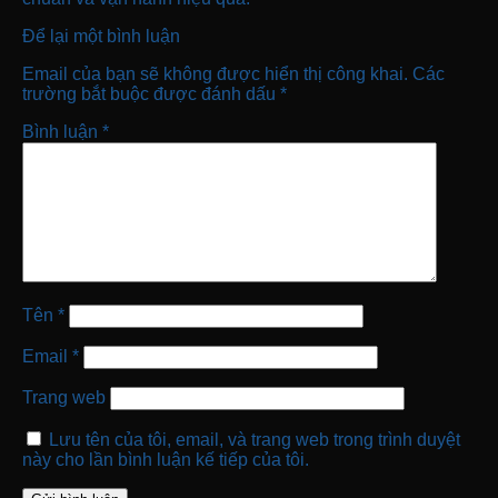
Để lại một bình luận
Email của bạn sẽ không được hiển thị công khai.
Các
trường bắt buộc được đánh dấu
*
Bình luận
*
Tên
*
Email
*
Trang web
Lưu tên của tôi, email, và trang web trong trình duyệt
này cho lần bình luận kế tiếp của tôi.