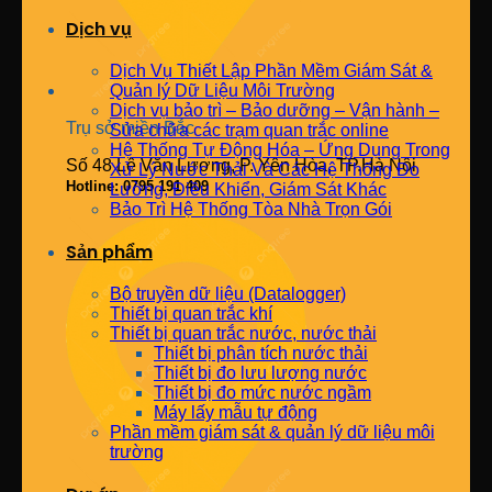
Dịch vụ
Dịch Vụ Thiết Lập Phần Mềm Giám Sát &
Quản lý Dữ Liệu Môi Trường
Dịch vụ bảo trì – Bảo dưỡng – Vận hành –
Trụ sở miền Bắc
Sửa chữa các trạm quan trắc online
Hệ Thống Tự Động Hóa – Ứng Dụng Trong
Số 48 Lê Văn Lương, P. Yên Hòa, TP.Hà Nội
Xử Lý Nước Thải Và Các Hệ Thống Đo
Hotline: 0795 191 409
Lường, Điều Khiển, Giám Sát Khác
Bảo Trì Hệ Thống Tòa Nhà Trọn Gói
Sản phẩm
Bộ truyền dữ liệu (Datalogger)
Thiết bị quan trắc khí
Thiết bị quan trắc nước, nước thải
Thiết bị phân tích nước thải
Thiết bị đo lưu lượng nước
Thiết bị đo mức nước ngầm
Máy lấy mẫu tự động
Phần mềm giám sát & quản lý dữ liệu môi
trường