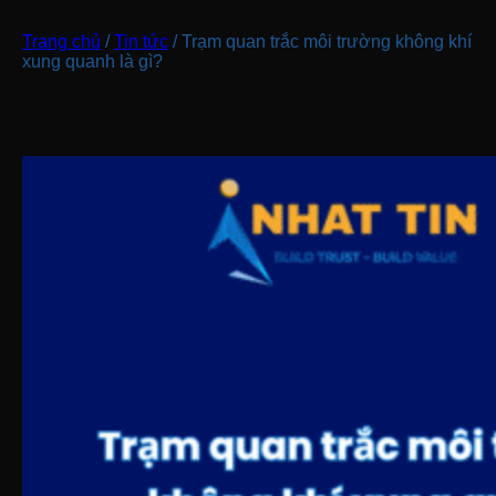
Trang chủ
/
Tin tức
/
Trạm quan trắc môi trường không khí
xung quanh là gì?