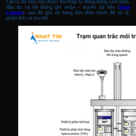
Tất cả dữ liệu này được thu thập tự động bằng cảm biến,
đầu đo và hệ thống ghi nhận – truyền dữ liệu (
Data
Logger
), sau đó gửi về trung tâm điều hành để xử lý,
phân tích và lưu trữ.