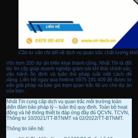
Cần tư vấn chi tiết về dịch vụ quan trắc chất lượng kh
Với hơn 200 dự án triển khai thành công, Nhất Tín là đối
tác tin cậy giúp doanh nghiệp giám sát khí thải chính xác,
vận hành ổn định và tuân thủ pháp luật một cách dễ
dàng. Liên hệ ngay qua hotline 0975 191 409 để được tư
vấn giải pháp và báo giá trạm quan trắc tối ưu cho dự án
của bạn.
Nhất Tín cung cấp dịch vụ quan trắc môi trường toàn
diện đảm bảo pháp lý – tuân thủ quy định. Toàn bộ hoạt
động và hệ thống thiết bị đáp ứng đầy đủ QCVN, TCVN,
Thông tư 10/2021/TT-BTNMT và 02/2022/TT-BTNMT.
Thông tin liên hệ: