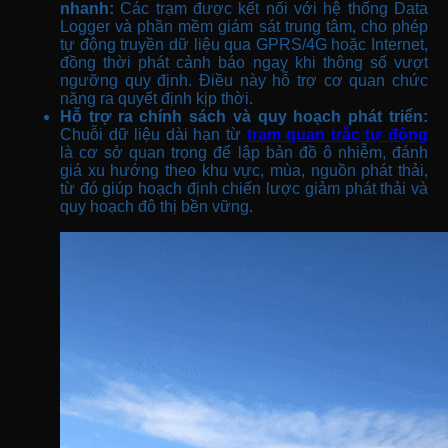
nhanh:
Các trạm được kết nối với hệ thống Data
Logger và phần mềm giám sát trung tâm, cho phép
tự động truyền dữ liệu qua GPRS/4G hoặc Internet,
đồng thời phát cảnh báo ngay khi thông số vượt
ngưỡng quy định. Điều này hỗ trợ cơ quan chức
năng ra quyết định kịp thời.
Hỗ trợ ra chính sách và quy hoạch phát triển:
Chuỗi dữ liệu dài hạn từ
trạm quan trắc tự động
là cơ sở quan trọng để lập bản đồ ô nhiễm, đánh
giá xu hướng theo khu vực, mùa, nguồn phát thải,
từ đó giúp hoạch định chiến lược giảm phát thải và
quy hoạch đô thị bền vững.