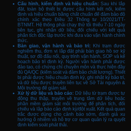
Cấu hình, kiểm định và hiệu chuẩn:
Sau khi lắp
đặt, toàn bộ thiết bị được cấu hình kết nối, kiểm
định và hiệu chuẩn bằng chất chuẩn để đảm bảo độ
chính xác theo Điều 32 Thông tư 10/2021/TT-
BTNMT. Hệ thống phải chạy thử tối thiểu 7-10 ngày
liên tục, ghi nhận dữ liệu, đối chiếu với kết quả
phân tích độc lập trước khi đưa vào vận hành chính
thức.
Bàn giao, vận hành và bảo trì:
Khi trạm được
nghiệm thu, đơn vị lắp đặt phải bàn giao hồ sơ kỹ
thuật, sơ đồ đấu nối, quy trình vận hành, SOP và kế
hoạch bảo trì định kỳ. Người vận hành phải được
đào tạo, có chứng chỉ chuyên môn và thực hiện đầy
đủ QA/QC (kiểm soát và đảm bảo chất lượng). Thiết
bị phải được hiệu chuẩn định kỳ, ghi nhật ký bảo trì,
và dữ liệu được truyền liên tục về Sở Tài nguyên &
Môi trường để giám sát.
Xử lý dữ liệu và báo cáo:
Dữ liệu từ trạm được tự
động thu thập, truyền về trung tâm dữ liệu hoặc
phần mềm giám sát môi trường để phân tích, đối
chiếu và lập báo cáo định kỳ/đột xuất. Kết quả quan
trắc được dùng cho cảnh báo sớm, đánh giá xu
hướng ô nhiễm và hỗ trợ cơ quan quản lý ra quyết
định kiểm soát phát thải.