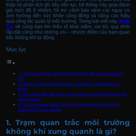
thập và phân tích dữ liệu liên tục, hệ thống này giúp đánh
giá mức độ ô nhiễm, hỗ trợ cảnh báo sớm các nguy cơ
ảnh hưởng đến sức khỏe cộng đồng và nâng cao hiệu
quả công tác quản lý môi trường. Trong bài viết này,
Nhất
Tín
sẽ cùng bạn tìm hiểu rõ khái niệm, vai trò, quy trình
lắp đặt cũng như những ưu – nhược điểm của trạm quan
trắc không khí tự động.
Mục lục
1. Trạm quan trắc môi trường không khí xung quanh là
gì?
2. Vai trò của trạm quan trắc chất lượng không khí tự
động
3. Quy trình lắp đặt trạm quan trắc môi trường không khí
xung quanh
4. Ưu và nhược điểm của trạm quan trắc môi trường
không khí xung quanh
1. Trạm quan trắc môi trường
không khí xung quanh là gì?