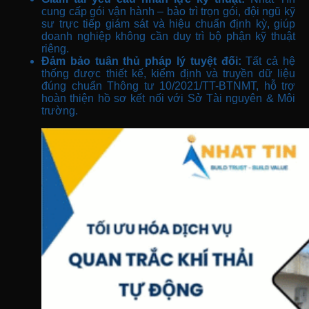
cung cấp gói vận hành – bảo trì trọn gói, đội ngũ kỹ
sư trực tiếp giám sát và hiệu chuẩn định kỳ, giúp
doanh nghiệp không cần duy trì bộ phận kỹ thuật
riêng.
Đảm bảo tuân thủ pháp lý tuyệt đối:
Tất cả hệ
thống được thiết kế, kiểm định và truyền dữ liệu
đúng chuẩn Thông tư 10/2021/TT-BTNMT, hỗ trợ
hoàn thiện hồ sơ kết nối với Sở Tài nguyên & Môi
trường.