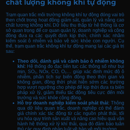
chất lượng không khí tự động
Trạm quan trắc môi trường không khí tự động đóng vai trò
then chốt trong hoạt động giám sát, quản lý và nâng cao
chất lượng không khí. Dữ liệu thu thập từ hệ thống là cơ
sở quan trọng để cơ quan quản lý, doanh nghiệp và cộng
đồng đưa ra các quyết định kịp thời, chính xác nhằm
kiểm soát ô nhiễm và bảo vệ sức khỏe con người. Cụ
thể, trạm quan trắc không khí tự động mang lại các giá trị
sau:
Theo dõi, đánh giá và cảnh báo ô nhiễm không
khí:
Hệ thống đo đạc liên tục các thông số như bụi
mịn, SO₂, NOx, CO, O₃… giúp xác định mức độ ô
nhiễm, phân tích sự biến động theo thời gian và
không gian, đồng thời phát hiện sớm các trường
hợp vượt ngưỡng cho phép để kịp thời đưa ra biện
pháp xử lý, giảm thiểu tác động tiêu cực đến môi
trường và sức khỏe cộng đồng.
Hỗ trợ doanh nghiệp kiểm soát phát thải:
Thông
qua dữ liệu quan trắc, doanh nghiệp có thể đánh
giá chính xác tác động từ các nguồn phát thải, tối
ưu hóa quy trình sản xuất và nâng cao hiệu quả vận
hành hệ thống xử lý khí thải, qua đó đảm bảo tuân
thủ các quy định pháp luật về bảo vệ môi trường.