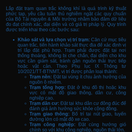
Lắp đặt trạm quan trắc không khí là quá trình kỹ thuật
phức tạp, yêu cầu tuân thủ nghiêm ngặt các quy chuẩn
của Bộ Tài nguyên & Môi trường nhằm bảo đảm dữ liệu
đo đạt chính xác, đại diện và có giá trị pháp lý. Quy trình
được triển khai theo các bước sau:
Khảo sát và lựa chọn vị trí trạm:
Căn cứ mục tiêu
quan trắc, tiến hành khảo sát thực địa để xác định vị
trí lắp đặt phù hợp. Trạm phải được đặt tại nơi
thông thoáng, không bị che chắn, đại diện cho khu
vực cần giám sát, tránh gần nguồn thải trực tiếp
hoặc vật cản. Theo Phụ lục IX Thông tư
10/2021/TT-BTNMT, vị trí được phân loại thành:
Trạm nền:
Đặt tại vùng ít chịu ảnh hưởng của
nguồn ô nhiễm.
Trạm tổng hợp:
Đặt ở khu đô thị hoặc khu
vực có mật độ giao thông, dân cư, công
nghiệp cao.
Trạm dân cư:
Đặt tại khu dân cư đông đúc để
đánh giá ảnh hưởng sức khỏe cộng đồng.
Trạm giao thông:
Bố trí tại nút giao, tuyến
đường lớn có mật độ xe cao.
Trạm công nghiệp:
Đặt cùng hướng gió
chính so với khu công nghiệp, nguồn thải lớn.