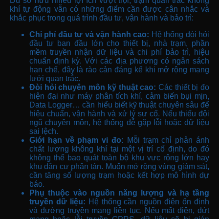
Dù sở hữu nhiều lợi ích vượt trội, trạm quan trắc không
khí tự động vẫn có những điểm cần được cân nhắc và
khắc phục trong quá trình đầu tư, vận hành và bảo trì:
Chi phí đầu tư và vận hành cao:
Hệ thống đòi hỏi
đầu tư ban đầu lớn cho thiết bị, nhà trạm, phần
mềm truyền nhận dữ liệu và chi phí bảo trì, hiệu
chuẩn định kỳ. Với các địa phương có ngân sách
hạn chế, đây là rào cản đáng kể khi mở rộng mạng
lưới quan trắc.
Đòi hỏi chuyên môn kỹ thuật cao:
Các thiết bị đo
hiện đại như máy phân tích khí, cảm biến bụi mịn,
Data Logger… cần hiểu biết kỹ thuật chuyên sâu để
hiệu chuẩn, vận hành và xử lý sự cố. Nếu thiếu đội
ngũ chuyên môn, hệ thống dễ gặp lỗi hoặc dữ liệu
sai lệch.
Giới hạn về phạm vi đo:
Mỗi trạm chỉ phản ánh
chất lượng không khí tại một vị trí cố định, do đó
không thể bao quát toàn bộ khu vực rộng lớn hay
khu dân cư phân tán. Muốn mở rộng vùng giám sát,
cần tăng số lượng trạm hoặc kết hợp mô hình dự
báo.
Phụ thuộc vào nguồn năng lượng và hạ tầng
truyền dữ liệu:
Hệ thống cần nguồn điện ổn định
và đường truyền mạng liên tục. Nếu mất điện, đứt